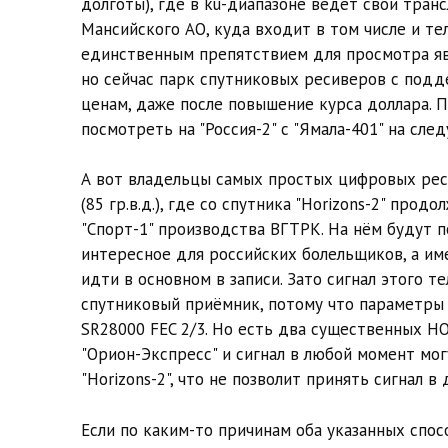
долготы), где в ku-диапазоне ведёт свои тран
Мансийского АО, куда входит в том числе и тел
единственным препятствием для просмотра яв
но сейчас парк спутниковых ресиверов с под
ценам, даже после повышение курса доллара. 
посмотреть на "Россия-2" с "Ямала-401" на сле
А вот владельцы самых простых цифровых рес
(85 гр.в.д.), где со спутника "Horizons-2" пр
"Спорт-1" производства ВГТРК. На нём будут п
интересное для российских болельщиков, а име
идти в основном в записи. Зато сигнал этого 
спутниковый приёмник, потому что параметры
SR28000 FEC 2/3. Но есть два существенных Н
"Орион-Экспресс" и сигнал в любой момент мог
"Horizons-2", что не позволит принять сигнал 
Если по каким-то причинам оба указанных спос