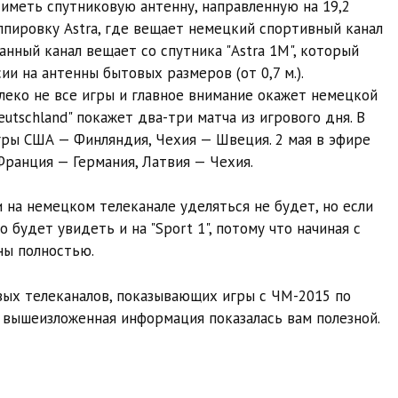
о иметь спутниковую антенну, направленную на 19,2
ппировку Astra, где вещает немецкий спортивный канал
азанный канал вещает со спутника "Astra 1M", который
и на антенны бытовых размеров (от 0,7 м.).
леко не все игры и главное внимание окажет немецкой
utschland" покажет два-три матча из игрового дня. В
гры США — Финляндия, Чехия — Швеция. 2 мая в эфире
Франция — Германия, Латвия — Чехия.
 на немецком телеканале уделяться не будет, но если
 будет увидеть и на "Sport 1", потому что начиная с
ны полностью.
вых телеканалов, показывающих игры с ЧМ-2015 по
я вышеизложенная информация показалась вам полезной.