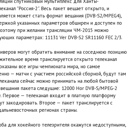
сляции спутниковый мультиплекс для Ханты-
еканал "Россия-2". Весь пакет вещает открыто, и
ляется может стать формат вещания (DVB-S2/MPEG4),
держкой указанных параметров обширен и доступен по
Поэтому при желании трансляции ЧМ-2015 можно
дующих параметрах: 11131 Ver DVB-S2 SR11160 FEC 2/3.
иверов могут обратить внимание на соседнюю позицию
одолжительное время транслируется открыто телеканал
оказаны все игры чемпионата мира, но самое
нно — матчи с участием российской сборной, будут там
телеканала сейчас можно принимать на любой бытовой
 вещания пакета следущие: 12000 Hor DVB-S/MPEG-2
О. Первое — телеканал входит в платную платформу
ут закодировать. Второе — пакет транслируется с
в дальневосточных регионах страны.
оба для хокейного телезрителя окажутся недоступными,