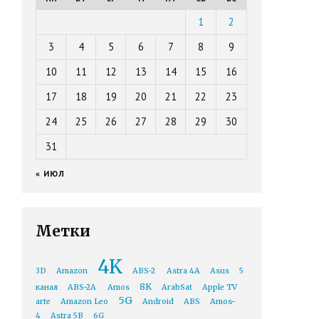
1
2
3
4
5
6
7
8
9
10
11
12
13
14
15
16
17
18
19
20
21
22
23
24
25
26
27
28
29
30
31
« ИЮЛ
Метки
4K
3D
Amazon
ABS-2
Astra 4A
Asus
5
8K
канал
ABS-2A
Amos
ArabSat
Apple TV
5G
arte
Amazon Leo
Android
ABS
Amos-
4
Astra 5B
6G