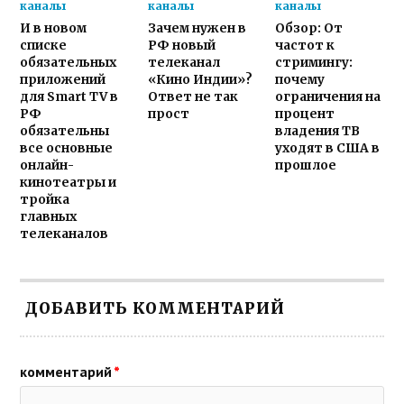
каналы
каналы
каналы
И в новом
Зачем нужен в
Обзор: От
списке
РФ новый
частот к
обязательных
телеканал
стримингу:
приложений
«Кино Индии»?
почему
для Smart TV в
Ответ не так
ограничения на
РФ
прост
процент
обязательны
владения ТВ
все основные
уходят в США в
онлайн-
прошлое
кинотеатры и
тройка
главных
телеканалов
ДОБАВИТЬ КОММЕНТАРИЙ
комментарий
*