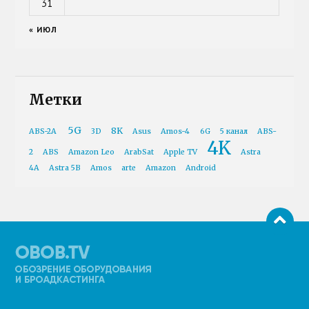
31
« ИЮЛ
Метки
5G
8K
ABS-2A
3D
Asus
Amos-4
6G
5 канал
ABS-
4K
2
ABS
Amazon Leo
ArabSat
Apple TV
Astra
4A
Astra 5B
Amos
arte
Amazon
Android