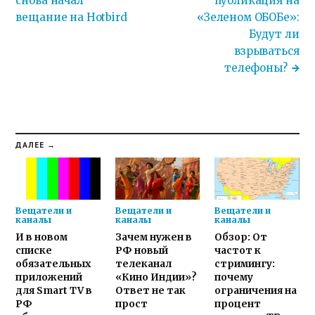
снова начал
публикация на
вещание на Hotbird
«Зеленом ОБОБе»:
Будут ли
взрываться
телефоны?
ДАЛЕЕ →
Вещатели и
Вещатели и
Вещатели и
каналы
каналы
каналы
И в новом
Зачем нужен в
Обзор: От
списке
РФ новый
частот к
обязательных
телеканал
стримингу:
приложений
«Кино Индии»?
почему
для Smart TV в
Ответ не так
ограничения на
РФ
прост
процент