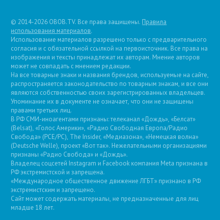
© 2014-2026 OBOB.TV. Все права защищены.
Правила
использования материалов
.
Использование материалов разрешено только с предварительного
согласия и с обязательной ссылкой на первоисточник. Все права на
изображения и тексты принадлежат их авторам. Мнение авторов
может не совпадать с мнением редакции.
На все товарные знаки и названия брендов, используемые на сайте,
распространяется законодательство по товарным знакам, и все они
являются собственностью своих зарегистрированных владельцев.
Упоминание их в документе не означает, что они не защищены
правами третьих лиц.
В РФ СМИ-иноагентами признаны: телеканал «Дождь», «Белсат»
(Belsat), «Голос Америки», «Радио Свободная Европа/Радио
Свобода» (PCE/PC), The Insider, «Медиазона», «Немецкая волна»
(Deutsche Welle), проект «Вот так». Нежелательными организациями
признаны «Радио Свобода» и «Дождь».
Владелец соцсетей Instagram и Facebook компания Metа признана в
РФ экстремистской и запрещена.
«Международное общественное движение ЛГБТ» признано в РФ
экстремистским и запрещено.
Сайт может содержать материалы, не предназначенные для лиц
младше 18 лет.