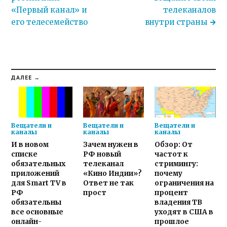
«Первый канал» и
телеканалов
его телесемейство
внутри страны
ДАЛЕЕ →
Вещатели и
Вещатели и
Вещатели и
каналы
каналы
каналы
И в новом
Зачем нужен в
Обзор: От
списке
РФ новый
частот к
обязательных
телеканал
стримингу:
приложений
«Кино Индии»?
почему
для Smart TV в
Ответ не так
ограничения на
РФ
прост
процент
обязательны
владения ТВ
все основные
уходят в США в
онлайн-
прошлое