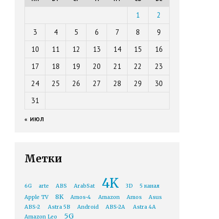
1
2
3
4
5
6
7
8
9
10
11
12
13
14
15
16
17
18
19
20
21
22
23
24
25
26
27
28
29
30
31
« ИЮЛ
Метки
4K
6G
arte
ABS
ArabSat
3D
5 канал
8K
Apple TV
Amos-4
Amazon
Amos
Asus
ABS-2
Astra 5B
Android
ABS-2A
Astra 4A
5G
Amazon Leo