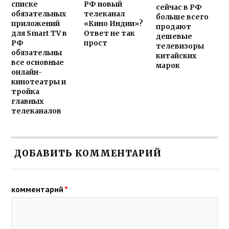
списке
РФ новый
сейчас в РФ
обязательных
телеканал
больше всего
приложений
«Кино Индии»?
продают
для Smart TV в
Ответ не так
дешевые
РФ
прост
телевизоры
обязательны
китайских
все основные
марок
онлайн-
кинотеатры и
тройка
главных
телеканалов
ДОБАВИТЬ КОММЕНТАРИЙ
комментарий
*