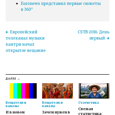
Euronews представил первые сюжеты
в 360°
Европейский
CSTB-2016. День
телеканал музыки
первый
кантри начал
открытое вещание
ДАЛЕЕ →
Вещатели и
Вещатели и
Статистика
каналы
каналы
Свежая
И в новом
Зачем нужен в
статистика: