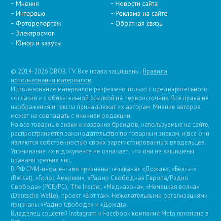
Мнения
Новости сайта
Интервью
Реклама на сайте
Фоторепортаж
Обратная связь
Электросмог
Юмор и казусы
© 2014-2026 OBOB.TV. Все права защищены.
Правила
использования материалов
.
Использование материалов разрешено только с предварительного
согласия и с обязательной ссылкой на первоисточник. Все права на
изображения и тексты принадлежат их авторам. Мнение авторов
может не совпадать с мнением редакции.
На все товарные знаки и названия брендов, используемые на сайте,
распространяется законодательство по товарным знакам, и все они
являются собственностью своих зарегистрированных владельцев.
Упоминание их в документе не означает, что они не защищены
правами третьих лиц.
В РФ СМИ-иноагентами признаны: телеканал «Дождь», «Белсат»
(Belsat), «Голос Америки», «Радио Свободная Европа/Радио
Свобода» (PCE/PC), The Insider, «Медиазона», «Немецкая волна»
(Deutsche Welle), проект «Вот так». Нежелательными организациями
признаны «Радио Свобода» и «Дождь».
Владелец соцсетей Instagram и Facebook компания Metа признана в