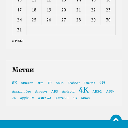
17
18
19
20
21
22
23
24
25
26
27
28
29
30
31
« ИЮЛ
Метки
5G
8K
Amazon
arte
3D
Asus
ArabSat
5 канал
4K
Amazon Leo
Amos-4
ABS
Android
ABS-2
ABS-
2A
Apple TV
Astra 4A
Astra 5B
6G
Amos