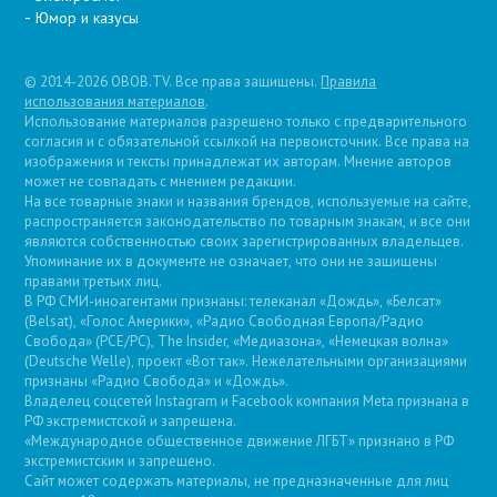
Юмор и казусы
© 2014-2026 OBOB.TV. Все права защищены.
Правила
использования материалов
.
Использование материалов разрешено только с предварительного
согласия и с обязательной ссылкой на первоисточник. Все права на
изображения и тексты принадлежат их авторам. Мнение авторов
может не совпадать с мнением редакции.
На все товарные знаки и названия брендов, используемые на сайте,
распространяется законодательство по товарным знакам, и все они
являются собственностью своих зарегистрированных владельцев.
Упоминание их в документе не означает, что они не защищены
правами третьих лиц.
В РФ СМИ-иноагентами признаны: телеканал «Дождь», «Белсат»
(Belsat), «Голос Америки», «Радио Свободная Европа/Радио
Свобода» (PCE/PC), The Insider, «Медиазона», «Немецкая волна»
(Deutsche Welle), проект «Вот так». Нежелательными организациями
признаны «Радио Свобода» и «Дождь».
Владелец соцсетей Instagram и Facebook компания Metа признана в
РФ экстремистской и запрещена.
«Международное общественное движение ЛГБТ» признано в РФ
экстремистским и запрещено.
Сайт может содержать материалы, не предназначенные для лиц