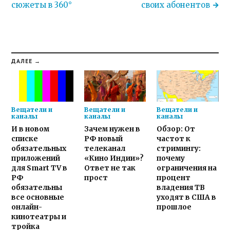
сюжеты в 360°
своих абонентов
ДАЛЕЕ →
Вещатели и
Вещатели и
Вещатели и
каналы
каналы
каналы
И в новом
Зачем нужен в
Обзор: От
списке
РФ новый
частот к
обязательных
телеканал
стримингу:
приложений
«Кино Индии»?
почему
для Smart TV в
Ответ не так
ограничения на
РФ
прост
процент
обязательны
владения ТВ
все основные
уходят в США в
онлайн-
прошлое
кинотеатры и
тройка