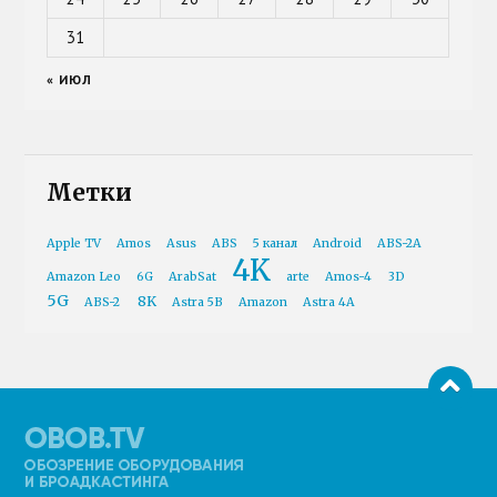
31
« ИЮЛ
Метки
Apple TV
Amos
Asus
ABS
5 канал
Android
ABS-2A
4K
Amazon Leo
6G
ArabSat
arte
Amos-4
3D
5G
8K
ABS-2
Astra 5B
Amazon
Astra 4A