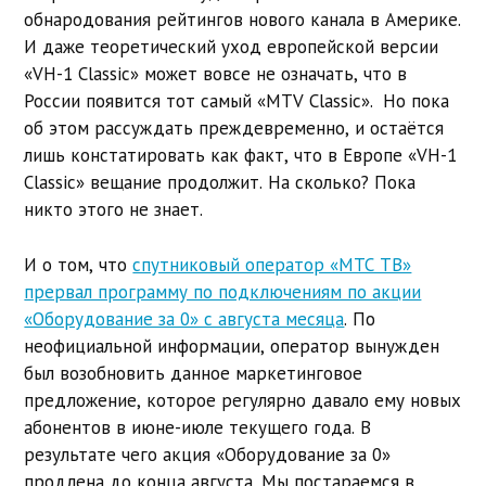
обнародования рейтингов нового канала в Америке.
И даже теоретический уход европейской версии
«VH-1 Classic» может вовсе не означать, что в
России появится тот самый «MTV Classic». Но пока
об этом рассуждать преждевременно, и остаётся
лишь констатировать как факт, что в Европе «VH-1
Classic» вещание продолжит. На сколько? Пока
никто этого не знает.
И о том, что
спутниковый оператор «МТС ТВ»
прервал программу по подключениям по акции
«Оборудование за 0» с августа месяца
. По
неофициальной информации, оператор вынужден
был возобновить данное маркетинговое
предложение, которое регулярно давало ему новых
абонентов в июне-июле текущего года. В
результате чего акция «Оборудование за 0»
продлена до конца августа. Мы постараемся в