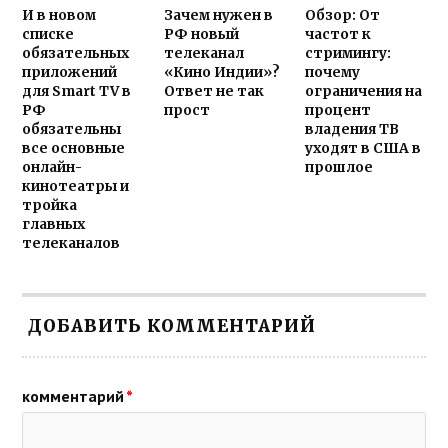
И в новом
Зачем нужен в
Обзор: От
списке
РФ новый
частот к
обязательных
телеканал
стримингу:
приложений
«Кино Индии»?
почему
для Smart TV в
Ответ не так
ограничения на
РФ
прост
процент
обязательны
владения ТВ
все основные
уходят в США в
онлайн-
прошлое
кинотеатры и
тройка
главных
телеканалов
ДОБАВИТЬ КОММЕНТАРИЙ
комментарий
*