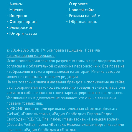
Анонсы
О проекте
Мнения
Новости сайта
Интервью
Реклама на сайте
Фоторепортаж
Обратная связь
Электросмог
Юмор и казусы
© 2014-2026 OBOB.TV. Все права защищены.
Правила
использования материалов
.
Использование материалов разрешено только с предварительного
согласия и с обязательной ссылкой на первоисточник. Все права на
изображения и тексты принадлежат их авторам. Мнение авторов
может не совпадать с мнением редакции.
На все товарные знаки и названия брендов, используемые на сайте,
распространяется законодательство по товарным знакам, и все они
являются собственностью своих зарегистрированных владельцев.
Упоминание их в документе не означает, что они не защищены
правами третьих лиц.
В РФ СМИ-иноагентами признаны: телеканал «Дождь», «Белсат»
(Belsat), «Голос Америки», «Радио Свободная Европа/Радио
Свобода» (PCE/PC), The Insider, «Медиазона», «Немецкая волна»
(Deutsche Welle), проект «Вот так». Нежелательными организациями
признаны «Радио Свобода» и «Дождь».