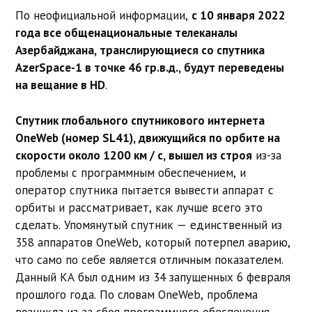
По неофициальной информации,
с 10 января 2022
года все общенациональные телеканалы
Азербайджана, транслирующиеся со спутника
AzerSpace-1 в точке 46 гр.в.д., будут переведены
на вещание в HD
.
Спутник глобального спутникового интернета
OneWeb (номер SL41), движущийся по орбите на
скорости около 1200 км / с, вышел из строя
из-за
проблемы с программным обеспечением, и
оператор спутника пытается вывести аппарат с
орбиты и рассматривает, как лучше всего это
сделать. Упомянутый спутник — единственный из
358 аппаратов OneWeb, который потерпел аварию,
что само по себе является отличным показателем.
Данный КА был одним из 34 запущенных 6 февраля
прошлого года. По словам OneWeb, проблема
возникла из-за сбоя программного обеспечения,