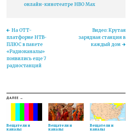
онлайн-кинотеатре HBO Max
На ОТТ-
Видео: Крутая
платформе НТВ-
зарядная станция в
ПЛЮС в пакете
каждый дом
«Радиоканалы»
появились еще 7
радиостанций
ДАЛЕЕ →
Вещатели и
Вещатели и
Вещатели и
каналы
каналы
каналы