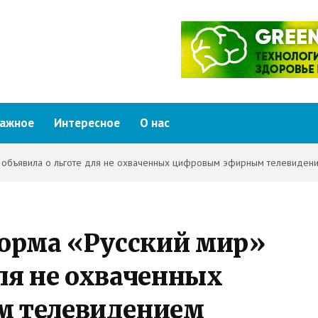
ажное
Интересное
О нас
» объявила о льготе для не охваченных цифровым эфирным телевиден
орма «Русский мир»
для не охваченных
 телевидением