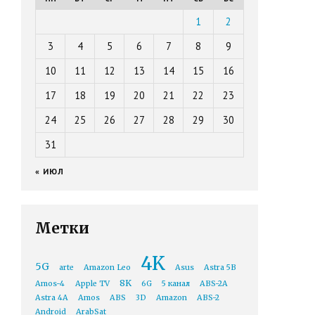
1
2
3
4
5
6
7
8
9
10
11
12
13
14
15
16
17
18
19
20
21
22
23
24
25
26
27
28
29
30
31
« ИЮЛ
Метки
4K
5G
arte
Amazon Leo
Asus
Astra 5B
8K
Amos-4
Apple TV
6G
5 канал
ABS-2A
Astra 4A
Amos
ABS
3D
Amazon
ABS-2
Android
ArabSat