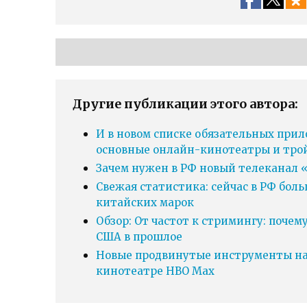
Другие публикации этого автора:
И в новом списке обязательных прил
основные онлайн-кинотеатры и тро
Зачем нужен в РФ новый телеканал «
Свежая статистика: сейчас в РФ бол
китайских марок
Обзор: От частот к стримингу: почем
США в прошлое
Новые продвинутые инструменты нав
кинотеатре HBO Max