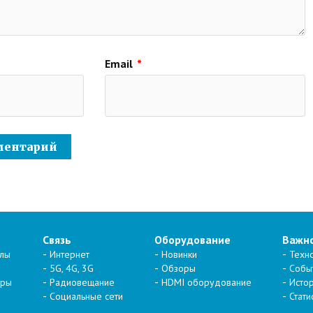
Email
*
Связь
Оборудование
Важн
алы
Интернет
Новинки
Техн
5G, 4G, 3G
Обзоры
Собы
тры
Радиовещание
HDMI оборудование
Исто
Социальные сети
Стати