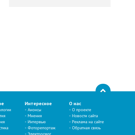
ое
Интересное
О нас
ологии
Анонсы
О проекте
тия
Мнения
Новости сайта
рия
Интервью
Реклама на сайте
стика
Фоторепортаж
Обратная связь
Электросмог