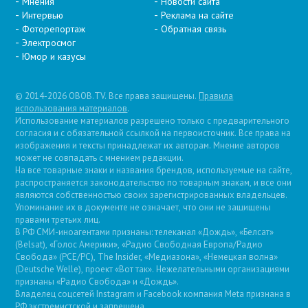
Мнения
Новости сайта
Интервью
Реклама на сайте
Фоторепортаж
Обратная связь
Электросмог
Юмор и казусы
© 2014-2026 OBOB.TV. Все права защищены.
Правила
использования материалов
.
Использование материалов разрешено только с предварительного
согласия и с обязательной ссылкой на первоисточник. Все права на
изображения и тексты принадлежат их авторам. Мнение авторов
может не совпадать с мнением редакции.
На все товарные знаки и названия брендов, используемые на сайте,
распространяется законодательство по товарным знакам, и все они
являются собственностью своих зарегистрированных владельцев.
Упоминание их в документе не означает, что они не защищены
правами третьих лиц.
В РФ СМИ-иноагентами признаны: телеканал «Дождь», «Белсат»
(Belsat), «Голос Америки», «Радио Свободная Европа/Радио
Свобода» (PCE/PC), The Insider, «Медиазона», «Немецкая волна»
(Deutsche Welle), проект «Вот так». Нежелательными организациями
признаны «Радио Свобода» и «Дождь».
Владелец соцсетей Instagram и Facebook компания Metа признана в
РФ экстремистской и запрещена.