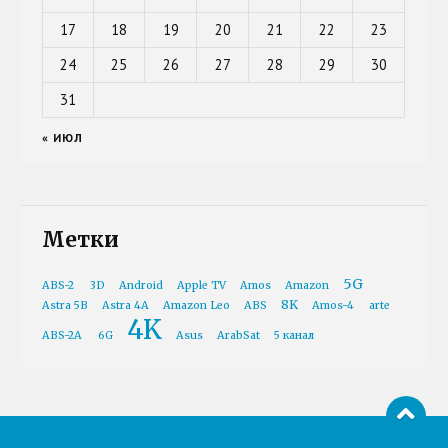
17
18
19
20
21
22
23
24
25
26
27
28
29
30
31
« ИЮЛ
Метки
5G
ABS-2
3D
Android
Apple TV
Amos
Amazon
8K
Astra 5B
Astra 4A
Amazon Leo
ABS
Amos-4
arte
4K
ABS-2A
6G
Asus
ArabSat
5 канал