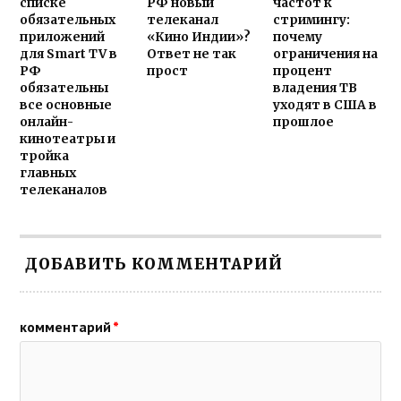
списке
РФ новый
частот к
обязательных
телеканал
стримингу:
приложений
«Кино Индии»?
почему
для Smart TV в
Ответ не так
ограничения на
РФ
прост
процент
обязательны
владения ТВ
все основные
уходят в США в
онлайн-
прошлое
кинотеатры и
тройка
главных
телеканалов
ДОБАВИТЬ КОММЕНТАРИЙ
комментарий
*