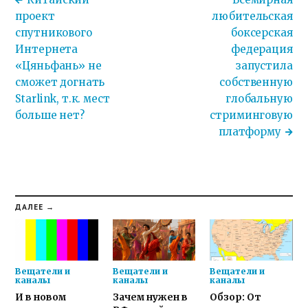
проект
любительская
спутникового
боксерская
Интернета
федерация
«Цяньфань» не
запустила
сможет догнать
собственную
Starlink, т.к. мест
глобальную
больше нет?
стриминговую
платформу
ДАЛЕЕ →
Вещатели и
Вещатели и
Вещатели и
каналы
каналы
каналы
И в новом
Зачем нужен в
Обзор: От