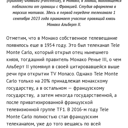
(приходе) Фонвьей (Fontvieille), в Монако, в здании, находящемся
поблизости от границы с Францией. Студия оформлена в
морских мотивах. Здесь в первой передаче телеканала 1
сентября 2023 года принимает участие правящий князь
Монако Альберт II.
Отметим, что в Монако собственное телевещание
появилось еще в 1954 году. Это был телеканал Tele
Monte Carlo, который открыл отец нынешнего
князя, тогдашний правитель Монако Ренье III, о чем
Альберт II упомянул в своей цитировавшейся выше
речи при открытии TV Monaco. Однако Tele Monte
Carlo только на 20% принадлежал монакскому
государству, а в остальном — французскому
государству, а затем некогда государственной, а
после приватизированной французской
телевизионной группе TF1. В 2016-м году Tele
Monte Carlo полностью стал французским
телеканалом, уже до того вещаясь по всей