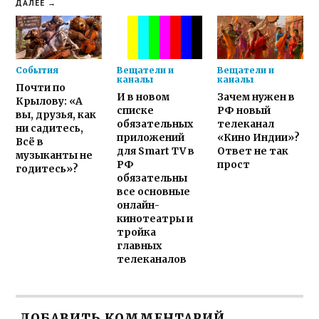
ДАЛЕЕ →
События
Вещатели и
Вещатели и
каналы
каналы
Почти по
И в новом
Зачем нужен в
Крылову: «А
списке
РФ новый
вы, друзья, как
обязательных
телеканал
ни садитесь,
приложений
«Кино Индии»?
Всё в
для Smart TV в
Ответ не так
музыканты не
РФ
прост
годитесь»?
обязательны
все основные
онлайн-
кинотеатры и
тройка
главных
телеканалов
ДОБАВИТЬ КОММЕНТАРИЙ