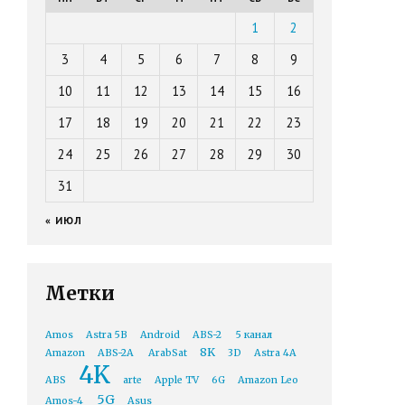
1
2
3
4
5
6
7
8
9
10
11
12
13
14
15
16
17
18
19
20
21
22
23
24
25
26
27
28
29
30
31
« ИЮЛ
Метки
Amos
Astra 5B
Android
ABS-2
5 канал
8K
Amazon
ABS-2A
ArabSat
3D
Astra 4A
4K
ABS
arte
Apple TV
6G
Amazon Leo
5G
Amos-4
Asus