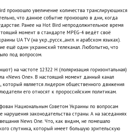
ird произошло увеличение количества транслирующихся
ельно, что данное событие произошло в дни, когда
ударстве. Ранее на Hot Bird непродолжительное время
астоящий момент в стандарте MPEG-4 ведёт своё
ины UA TV (на укр.,русск.,англ. и арабском языках).
ние ещё один украинский телеканал. Любопытно, что
ыло под вопросом.
ншот) на частоте 12322 H (поляризация горизонтальная)
ла «News One». В настоящий момент данный канал
, который является лидером общественного движения
людатели его относят к пророссийским политикам.
афован Национальным Советом Украины по вопросам
 нарушения законодательства страны. А на заседаниях
вещания News One. Что, как видим, не помешало
кого спутника, который имеет большую зрительскую