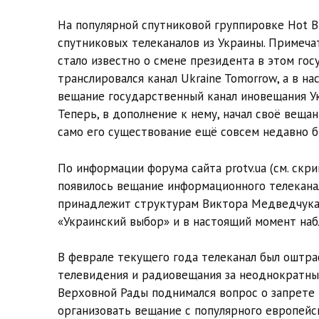
На популярной спутниковой группировке Hot B
спутниковых телеканалов из Украины. Примечат
стало известно о смене президента в этом гос
транслировался канал Ukraine Tomorrow, а в н
вещание государственный канал иновещания Укра
Теперь, в дополнение к нему, начал своё веща
само его существование ещё совсем недавно б
По информации форума сайта protv.ua (см. скри
появилось вещание информационного телекана
принадлежит структурам Виктора Медведчука
«Украинский выбор» и в настоящий момент наб
В феврале текущего года телеканал был оштр
телевидения и радиовещания за неоднократные
Верховной Рады поднимался вопрос о запрете 
организовать вещание с популярного европейс