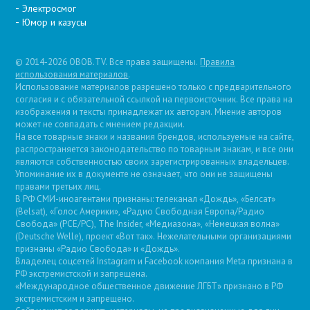
Электросмог
Юмор и казусы
© 2014-2026 OBOB.TV. Все права защищены.
Правила
использования материалов
.
Использование материалов разрешено только с предварительного
согласия и с обязательной ссылкой на первоисточник. Все права на
изображения и тексты принадлежат их авторам. Мнение авторов
может не совпадать с мнением редакции.
На все товарные знаки и названия брендов, используемые на сайте,
распространяется законодательство по товарным знакам, и все они
являются собственностью своих зарегистрированных владельцев.
Упоминание их в документе не означает, что они не защищены
правами третьих лиц.
В РФ СМИ-иноагентами признаны: телеканал «Дождь», «Белсат»
(Belsat), «Голос Америки», «Радио Свободная Европа/Радио
Свобода» (PCE/PC), The Insider, «Медиазона», «Немецкая волна»
(Deutsche Welle), проект «Вот так». Нежелательными организациями
признаны «Радио Свобода» и «Дождь».
Владелец соцсетей Instagram и Facebook компания Metа признана в
РФ экстремистской и запрещена.
«Международное общественное движение ЛГБТ» признано в РФ
экстремистским и запрещено.