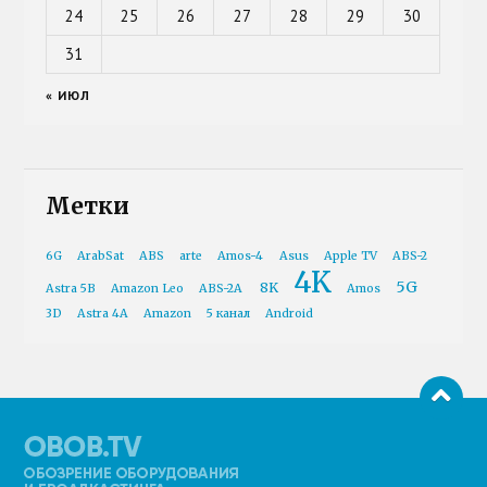
24
25
26
27
28
29
30
31
« ИЮЛ
Метки
6G
ArabSat
ABS
arte
Amos-4
Asus
Apple TV
ABS-2
4K
5G
8K
Astra 5B
Amazon Leo
ABS-2A
Amos
3D
Astra 4A
Amazon
5 канал
Android