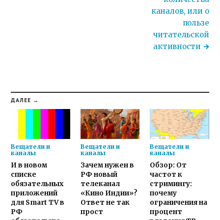
каналов, или о
пользе
читательской
активности
ДАЛЕЕ →
Вещатели и
Вещатели и
Вещатели и
каналы
каналы
каналы
И в новом
Зачем нужен в
Обзор: От
списке
РФ новый
частот к
обязательных
телеканал
стримингу:
приложений
«Кино Индии»?
почему
для Smart TV в
Ответ не так
ограничения на
РФ
прост
процент