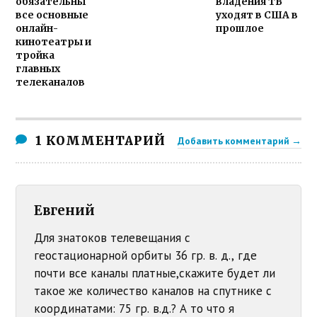
обязательны
владения ТВ
все основные
уходят в США в
онлайн-
прошлое
кинотеатры и
тройка
главных
телеканалов
1 КОММЕНТАРИЙ
Добавить комментарий →
Евгений
Для знатоков телевещания с
геостационарной орбиты 36 гр. в. д., где
почти все каналы платные,скажите будет ли
такое же количество каналов на спутнике с
координатами: 75 гр. в.д.? А то что я