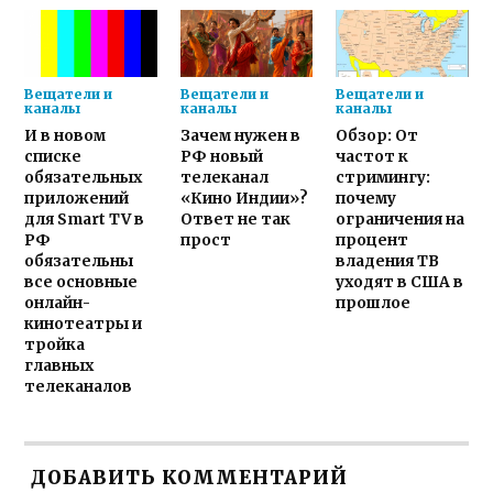
Вещатели и
Вещатели и
Вещатели и
каналы
каналы
каналы
И в новом
Зачем нужен в
Обзор: От
списке
РФ новый
частот к
обязательных
телеканал
стримингу:
приложений
«Кино Индии»?
почему
для Smart TV в
Ответ не так
ограничения на
РФ
прост
процент
обязательны
владения ТВ
все основные
уходят в США в
онлайн-
прошлое
кинотеатры и
тройка
главных
телеканалов
ДОБАВИТЬ КОММЕНТАРИЙ