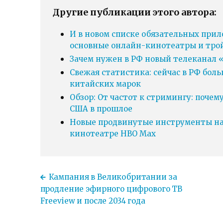
Другие публикации этого автора:
И в новом списке обязательных прил
основные онлайн-кинотеатры и тро
Зачем нужен в РФ новый телеканал «
Свежая статистика: сейчас в РФ бол
китайских марок
Обзор: От частот к стримингу: почем
США в прошлое
Новые продвинутые инструменты нав
кинотеатре HBO Max
Кампания в Великобритании за
продление эфирного цифрового ТВ
Freeview и после 2034 года