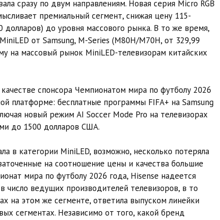
вала сразу по двум направлениям. Новая серия Micro RGB
мысливает премиальный сегмент, снижая цену 115-
долларов) до уровня массового рынка. В то же время,
MiniLED от Samsung, M-Series (M80H/M70H, от 329,99
му на массовый рынок MiniLED-телевизорам китайских
в качестве спонсора Чемпионатом мира по футболу 2026
й платформе: бесплатные программы FIFA+ на Samsung
включая новый режим AI Soccer Mode Pro на телевизорах
ми до 1500 долларов США.
а в категории MiniLED, возможно, несколько потеряла
 заточенные на соотношение цены и качества большие
ионат мира по футболу 2026 года, Hisense надеется
 в число ведущих производителей телевизоров, в то
ах на этом же сегменте, ответила выпуском линейки
ых сегментах. Независимо от того, какой бренд