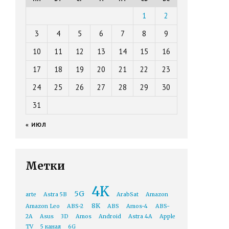
1
2
3
4
5
6
7
8
9
10
11
12
13
14
15
16
17
18
19
20
21
22
23
24
25
26
27
28
29
30
31
« ИЮЛ
Метки
4K
5G
arte
Astra 5B
ArabSat
Amazon
8K
Amazon Leo
ABS-2
ABS
Amos-4
ABS-
2A
Asus
3D
Amos
Android
Astra 4A
Apple
TV
5 канал
6G