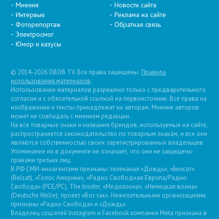
Мнения
Новости сайта
Интервью
Реклама на сайте
Фоторепортаж
Обратная связь
Электросмог
Юмор и казусы
© 2014-2026 OBOB.TV. Все права защищены.
Правила
использования материалов
.
Использование материалов разрешено только с предварительного
согласия и с обязательной ссылкой на первоисточник. Все права на
изображения и тексты принадлежат их авторам. Мнение авторов
может не совпадать с мнением редакции.
На все товарные знаки и названия брендов, используемые на сайте,
распространяется законодательство по товарным знакам, и все они
являются собственностью своих зарегистрированных владельцев.
Упоминание их в документе не означает, что они не защищены
правами третьих лиц.
В РФ СМИ-иноагентами признаны: телеканал «Дождь», «Белсат»
(Belsat), «Голос Америки», «Радио Свободная Европа/Радио
Свобода» (PCE/PC), The Insider, «Медиазона», «Немецкая волна»
(Deutsche Welle), проект «Вот так». Нежелательными организациями
признаны «Радио Свобода» и «Дождь».
Владелец соцсетей Instagram и Facebook компания Metа признана в