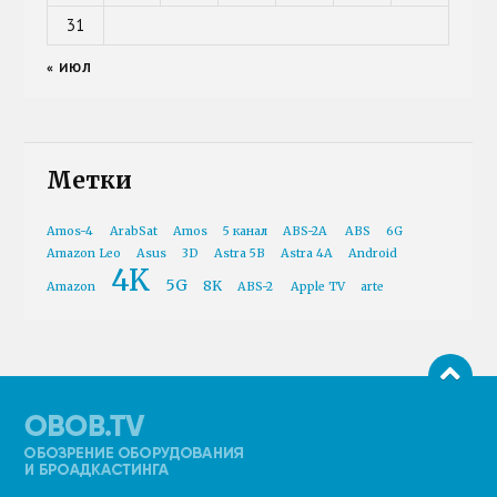
31
« ИЮЛ
Метки
Amos-4
ArabSat
Amos
5 канал
ABS-2A
ABS
6G
Amazon Leo
Asus
3D
Astra 5B
Astra 4A
Android
4K
5G
8K
Amazon
ABS-2
Apple TV
arte