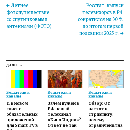
Летнее
Росстат: выпуск
фотопутешествие
телевизоров в РФ
со спутниковыми
сократился на 30 %
антеннами (ФОТО)
по итогам первой
половины 2025 г.
ДАЛЕЕ →
Вещатели и
Вещатели и
Вещатели и
каналы
каналы
каналы
И в новом
Зачем нужен в
Обзор: От
списке
РФ новый
частот к
обязательных
телеканал
стримингу:
приложений
«Кино Индии»?
почему
для Smart TV в
Ответ не так
ограничения на