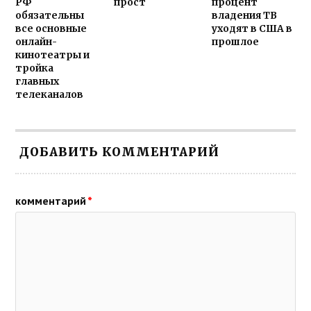
РФ
прост
процент
обязательны
владения ТВ
все основные
уходят в США в
онлайн-
прошлое
кинотеатры и
тройка
главных
телеканалов
ДОБАВИТЬ КОММЕНТАРИЙ
комментарий
*