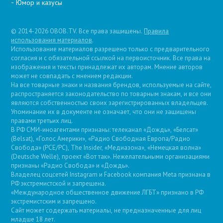
Юмор и казусы
© 2014-2026 OBOB.TV. Все права защищены.
Правила
использования материалов
.
Использование материалов разрешено только с предварительного
согласия и с обязательной ссылкой на первоисточник. Все права на
изображения и тексты принадлежат их авторам. Мнение авторов
может не совпадать с мнением редакции.
На все товарные знаки и названия брендов, используемые на сайте,
распространяется законодательство по товарным знакам, и все они
являются собственностью своих зарегистрированных владельцев.
Упоминание их в документе не означает, что они не защищены
правами третьих лиц.
В РФ СМИ-иноагентами признаны: телеканал «Дождь», «Белсат»
(Belsat), «Голос Америки», «Радио Свободная Европа/Радио
Свобода» (PCE/PC), The Insider, «Медиазона», «Немецкая волна»
(Deutsche Welle), проект «Вот так». Нежелательными организациями
признаны «Радио Свобода» и «Дождь».
Владелец соцсетей Instagram и Facebook компания Metа признана в
РФ экстремистской и запрещена.
«Международное общественное движение ЛГБТ» признано в РФ
экстремистским и запрещено.
Сайт может содержать материалы, не предназначенные для лиц
младше 18 лет.