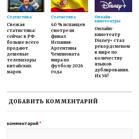
Статистика
Статистика
Онлайн-
кинотеатры
Свежая
40 % испанцев
Онлайн-
статистика:
смотрели
кинотеатр
сейчас в РФ
финал
Disney+ стал
больше всего
Испания-
рекордсменом
продают
Аргентина
в мире по
дешевые
Чемпионата
количеству
телевизоры
мира по
языков
китайских
футболу 2026
дублирования.
марок
года
Их 58!
ДОБАВИТЬ КОММЕНТАРИЙ
комментарий
*