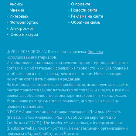
Анонсы
О проекте
Мнения
Новости сайта
Интервью
Реклама на сайте
Фоторепортаж
Обратная связь
Электросмог
Юмор и казусы
© 2014-2026 OBOB.TV. Все права защищены.
Правила
использования материалов
.
Использование материалов разрешено только с предварительного
согласия и с обязательной ссылкой на первоисточник. Все права на
изображения и тексты принадлежат их авторам. Мнение авторов
может не совпадать с мнением редакции.
На все товарные знаки и названия брендов, используемые на сайте,
распространяется законодательство по товарным знакам, и все они
являются собственностью своих зарегистрированных владельцев.
Упоминание их в документе не означает, что они не защищены
правами третьих лиц.
В РФ СМИ-иноагентами признаны: телеканал «Дождь», «Белсат»
(Belsat), «Голос Америки», «Радио Свободная Европа/Радио
Свобода» (PCE/PC), The Insider, «Медиазона», «Немецкая волна»
(Deutsche Welle), проект «Вот так». Нежелательными организациями
признаны «Радио Свобода» и «Дождь».