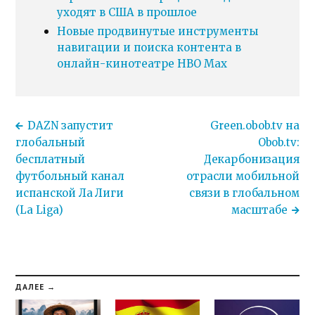
уходят в США в прошлое
Новые продвинутые инструменты
навигации и поиска контента в
онлайн-кинотеатре HBO Max
DAZN запустит
Green.obob.tv на
глобальный
Obob.tv:
бесплатный
Декарбонизация
футбольный канал
отрасли мобильной
испанской Ла Лиги
связи в глобальном
(La Liga)
масштабе
ДАЛЕЕ →