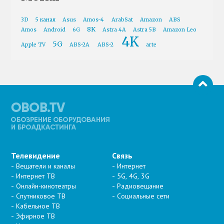
3D
5 канал
Asus
Amos-4
ArabSat
Amazon
ABS
8K
Amos
Android
6G
Astra 4A
Astra 5B
Amazon Leo
4K
5G
Apple TV
ABS-2A
ABS-2
arte
Телевидение
Связь
Вещатели и каналы
Интернет
Интернет ТВ
5G, 4G, 3G
Онлайн-кинотеатры
Радиовещание
Спутниковое ТВ
Социальные сети
Кабельное ТВ
Эфирное ТВ