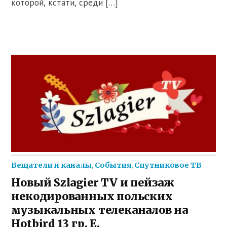
которой, кстати, среди […]
Вещатели и каналы
,
События
,
Спутниковое ТВ
Новый Szlagier TV и пейзаж
некодированных польских
музыкальных телеканалов на
Hotbird 13 гр. E.