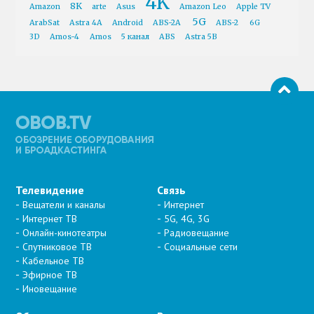
4K
8K
Amazon
arte
Asus
Amazon Leo
Apple TV
5G
ArabSat
Astra 4A
Android
ABS-2A
ABS-2
6G
3D
Amos-4
Amos
5 канал
ABS
Astra 5B
Телевидение
Связь
Вещатели и каналы
Интернет
Интернет ТВ
5G, 4G, 3G
Онлайн-кинотеатры
Радиовещание
Спутниковое ТВ
Социальные сети
Кабельное ТВ
Эфирное ТВ
Иновещание