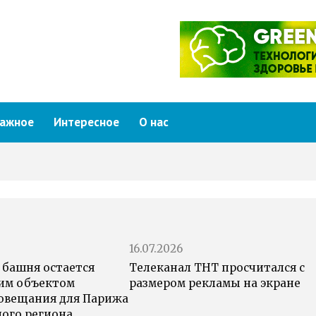
ажное
Интересное
О нас
16.07.2026
 башня остается
Телеканал ТНТ просчитался с
им объектом
размером рекламы на экране
овещания для Парижа
ного региона