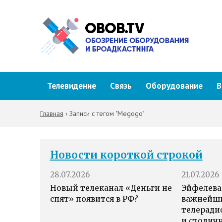
Телевидение
Связь
Оборудование
В
Главная
›
Записи с тегом "Megogo"
Новости короткой строкой
28.07.2026
21.07.2026
Новый телеканал «Деньги не
Эйфелева
спят» появится в РФ?
важнейш
телеради
и столич