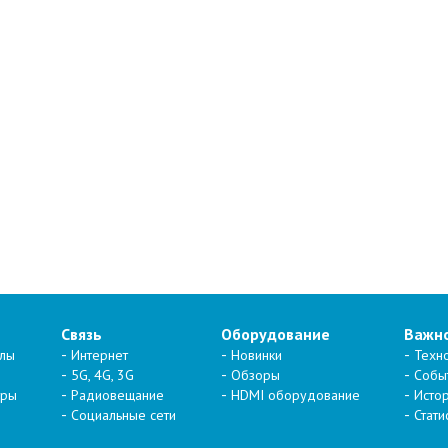
Связь
Оборудование
Важн
алы
Интернет
Новинки
Техн
5G, 4G, 3G
Обзоры
Собы
тры
Радиовещание
HDMI оборудование
Исто
Социальные сети
Стати