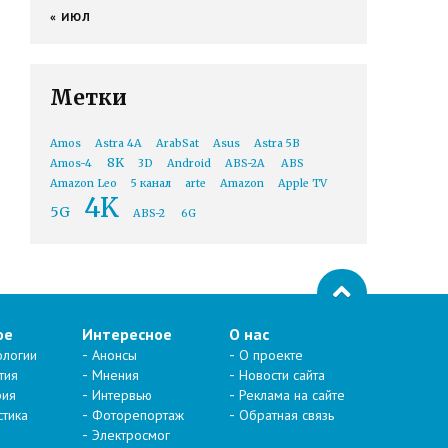
« ИЮЛ
Метки
Amos
Astra 4A
ArabSat
Asus
Astra 5B
8K
Amos-4
3D
Android
ABS-2A
ABS
Amazon Leo
5 канал
arte
Amazon
Apple TV
4K
5G
ABS-2
6G
ое
Интересное
О нас
ологии
Анонсы
О проекте
тия
Мнения
Новости сайта
рия
Интервью
Реклама на сайте
стика
Фоторепортаж
Обратная связь
Электросмог