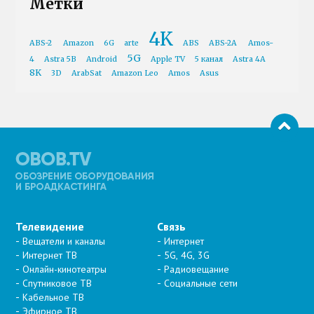
Метки
4K
ABS-2
Amazon
6G
arte
ABS
ABS-2A
Amos-
5G
4
Astra 5B
Android
Apple TV
5 канал
Astra 4A
8K
3D
ArabSat
Amazon Leo
Amos
Asus
Телевидение
Связь
Вещатели и каналы
Интернет
Интернет ТВ
5G, 4G, 3G
Онлайн-кинотеатры
Радиовещание
Спутниковое ТВ
Социальные сети
Кабельное ТВ
Эфирное ТВ