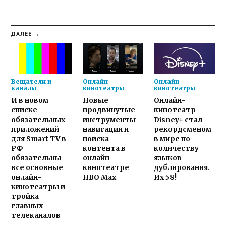
ДАЛЕЕ →
Вещатели и
Онлайн-
Онлайн-
каналы
кинотеатры
кинотеатры
И в новом
Новые
Онлайн-
списке
продвинутые
кинотеатр
обязательных
инструменты
Disney+ стал
приложений
навигации и
рекордсменом
для Smart TV в
поиска
в мире по
РФ
контента в
количеству
обязательны
онлайн-
языков
все основные
кинотеатре
дублирования.
онлайн-
HBO Max
Их 58!
кинотеатры и
тройка
главных
телеканалов