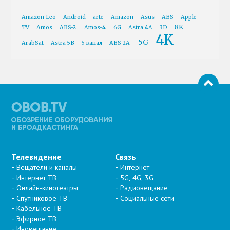
Amazon Leo
Android
arte
Amazon
Asus
ABS
Apple
8K
TV
Amos
ABS-2
Amos-4
6G
Astra 4A
3D
4K
5G
ArabSat
Astra 5B
5 канал
ABS-2A
Телевидение
Связь
Вещатели и каналы
Интернет
Интернет ТВ
5G, 4G, 3G
Онлайн-кинотеатры
Радиовещание
Спутниковое ТВ
Социальные сети
Кабельное ТВ
Эфирное ТВ
Иновещание