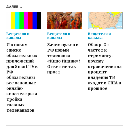
ДАЛЕЕ →
Вещатели и
Вещатели и
Вещатели и
каналы
каналы
каналы
И в новом
Зачем нужен в
Обзор: От
списке
РФ новый
частот к
обязательных
телеканал
стримингу:
приложений
«Кино Индии»?
почему
для Smart TV в
Ответ не так
ограничения на
РФ
прост
процент
обязательны
владения ТВ
все основные
уходят в США в
онлайн-
прошлое
кинотеатры и
тройка
главных
телеканалов