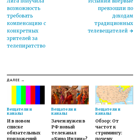
Лига получила
Испании впервые
возможность
превзошли по
требовать
доходам
компенсацию с
традиционных
конкретных
телевещателей
зрителей за
телепиратство
ДАЛЕЕ →
Вещатели и
Вещатели и
Вещатели и
каналы
каналы
каналы
И в новом
Зачем нужен в
Обзор: От
списке
РФ новый
частот к
обязательных
телеканал
стримингу:
приложений
«Кино Индии»?
почему