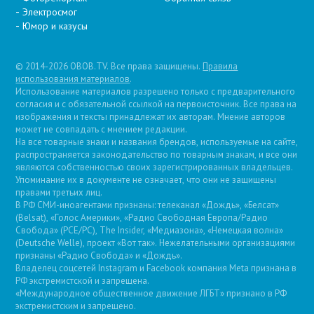
Электросмог
Юмор и казусы
© 2014-2026 OBOB.TV. Все права защищены.
Правила
использования материалов
.
Использование материалов разрешено только с предварительного
согласия и с обязательной ссылкой на первоисточник. Все права на
изображения и тексты принадлежат их авторам. Мнение авторов
может не совпадать с мнением редакции.
На все товарные знаки и названия брендов, используемые на сайте,
распространяется законодательство по товарным знакам, и все они
являются собственностью своих зарегистрированных владельцев.
Упоминание их в документе не означает, что они не защищены
правами третьих лиц.
В РФ СМИ-иноагентами признаны: телеканал «Дождь», «Белсат»
(Belsat), «Голос Америки», «Радио Свободная Европа/Радио
Свобода» (PCE/PC), The Insider, «Медиазона», «Немецкая волна»
(Deutsche Welle), проект «Вот так». Нежелательными организациями
признаны «Радио Свобода» и «Дождь».
Владелец соцсетей Instagram и Facebook компания Metа признана в
РФ экстремистской и запрещена.
«Международное общественное движение ЛГБТ» признано в РФ
экстремистским и запрещено.