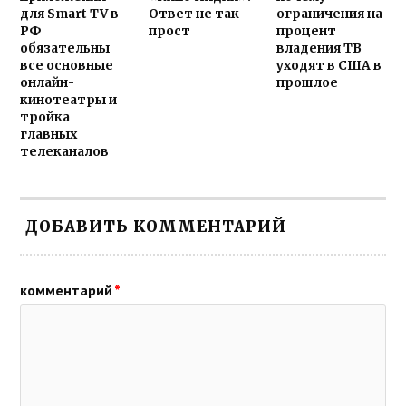
для Smart TV в
Ответ не так
ограничения на
РФ
прост
процент
обязательны
владения ТВ
все основные
уходят в США в
онлайн-
прошлое
кинотеатры и
тройка
главных
телеканалов
ДОБАВИТЬ КОММЕНТАРИЙ
комментарий
*