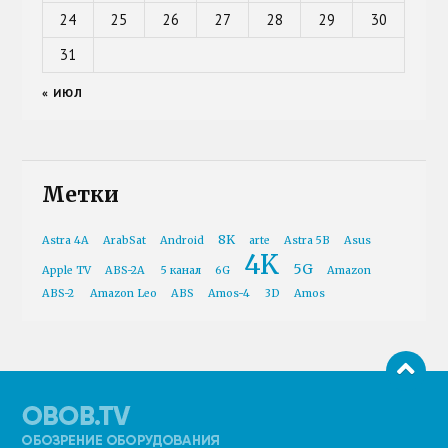
24
25
26
27
28
29
30
31
« ИЮЛ
Метки
8K
Astra 4A
ArabSat
Android
arte
Astra 5B
Asus
4K
5G
Apple TV
ABS-2A
5 канал
6G
Amazon
ABS-2
Amazon Leo
ABS
Amos-4
3D
Amos