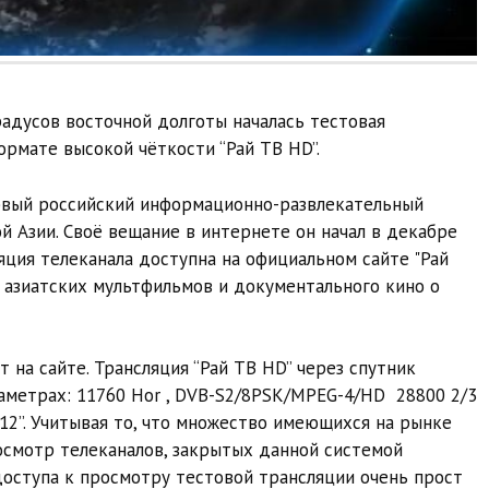
градусов восточной долготы началась тестовая
ормате высокой чёткости “Рай ТВ HD”.
ервый российский информационно-развлекательный
й Азии. Своё вещание в интернете он начал в декабре
яция телеканала доступна на официальном сайте "Рай
з азиатских мультфильмов и документального кино о
т на сайте. Трансляция “Рай ТВ HD” через спутник
араметрах: 11760 Hor , DVB-S2/8PSK/MPEG-4/HD 28800 2/3
12”. Учитывая то, что множество имеющихся на рынке
смотр телеканалов, закрытых данной системой
 доступа к просмотру тестовой трансляции очень прост