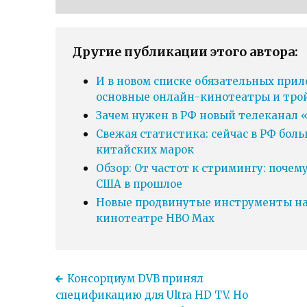
Другие публикации этого автора:
И в новом списке обязательных прил
основные онлайн-кинотеатры и тро
Зачем нужен в РФ новый телеканал «
Свежая статистика: сейчас в РФ бол
китайских марок
Обзор: От частот к стримингу: почем
США в прошлое
Новые продвинутые инструменты нав
кинотеатре HBO Max
Консорциум DVB принял
спецификацию для Ultra HD TV. Но