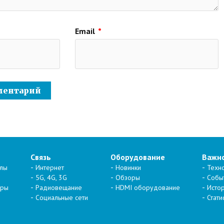
Email
*
Связь
Оборудование
Важн
алы
Интернет
Новинки
Техн
5G, 4G, 3G
Обзоры
Собы
тры
Радиовещание
HDMI оборудование
Исто
Социальные сети
Стати