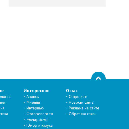
ое
Интересное
О нас
ологии
Анонсы
О проекте
тия
Мнения
Новости сайта
рия
Интервью
Реклама на сайте
стика
Фоторепортаж
Обратная связь
Электросмог
Юмор и казусы