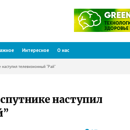
ажное
Интересное
О нас
е наступил телевизионный “Рай”
 спутнике наступил
й”