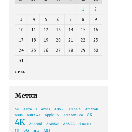
1
2
3
4
5
6
7
8
9
10
11
12
13
14
15
16
17
18
19
20
21
22
23
24
25
26
27
28
29
30
31
« ИЮЛ
Метки
6G
Astra 5B
Amos
ABS-2
Amos-4
Amazon
8K
Asus
Astra 4A
Apple TV
Amazon Leo
4K
Android
ArabSat
ABS-2A
5 канал
5G
3D
arte
ABS