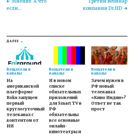
Мнение. А что
Третий вебинар
если…
компании Dr.HD
ДАЛЕЕ →
Вещатели и
Вещатели и
Вещатели и
каналы
каналы
каналы
На
И в новом
Зачем нужен в
американской
списке
РФ новый
платформе
обязательных
телеканал
Roku запущен
приложений
«Кино Индии»?
первый
для Smart TV в
Ответ не так
круглосуточный
РФ
прост
телеканал с
обязательны
контентом от
все основные
ИИ
онлайн-
кинотеатры и