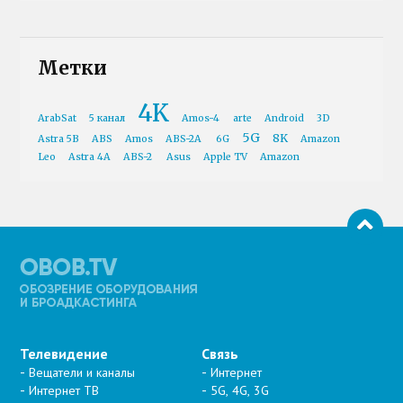
Метки
4K
ArabSat
5 канал
Amos-4
arte
Android
3D
5G
8K
Astra 5B
ABS
Amos
ABS-2A
6G
Amazon
Leo
Astra 4A
ABS-2
Asus
Apple TV
Amazon
Телевидение
Связь
Вещатели и каналы
Интернет
Интернет ТВ
5G, 4G, 3G