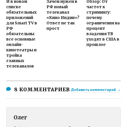
И в новом
Зачем нужен в
Обзор: От
списке
РФ новый
частот к
обязательных
телеканал
стримингу:
приложений
«Кино Индии»?
почему
для Smart TV в
Ответ не так
ограничения на
РФ
прост
процент
обязательны
владения ТВ
все основные
уходят в США в
онлайн-
прошлое
кинотеатры и
тройка
главных
телеканалов
8 КОММЕНТАРИЕВ
Добавить комментарий →
Олег