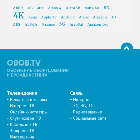
8K
ABS-2
6G
arte
Amos-4
Astra 5B
Astra 4A
4K
Asus
Apple TV
Android
Amos
Amazon
3D
5G
ABS
ABS-2A
5 канал
ArabSat
Amazon Leo
Телевидение
Связь
Вещатели и каналы
Интернет
Интернет ТВ
5G, 4G, 3G
Онлайн-кинотеатры
Радиовещание
Спутниковое ТВ
Социальные сети
Кабельное ТВ
Эфирное ТВ
Иновещание