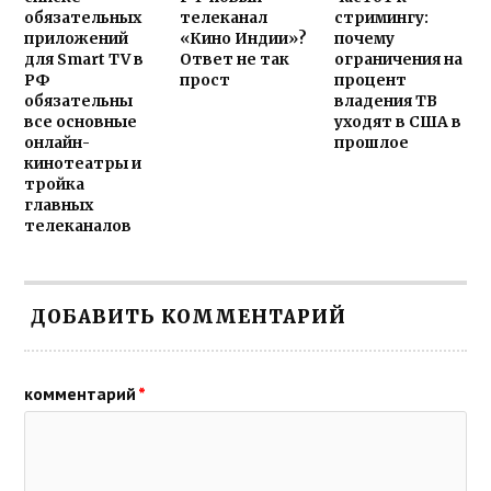
обязательных
телеканал
стримингу:
приложений
«Кино Индии»?
почему
для Smart TV в
Ответ не так
ограничения на
РФ
прост
процент
обязательны
владения ТВ
все основные
уходят в США в
онлайн-
прошлое
кинотеатры и
тройка
главных
телеканалов
ДОБАВИТЬ КОММЕНТАРИЙ
комментарий
*