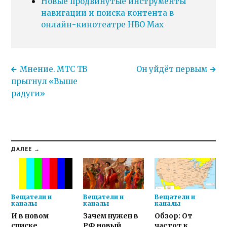
Новые продвинутые инструменты
навигации и поиска контента в
онлайн-кинотеатре HBO Max
Мнение. МТС ТВ
Он уйдёт первым
прыгнул «Выше
радуги»
ДАЛЕЕ →
Вещатели и
Вещатели и
Вещатели и
каналы
каналы
каналы
И в новом
Зачем нужен в
Обзор: От
списке
РФ новый
частот к