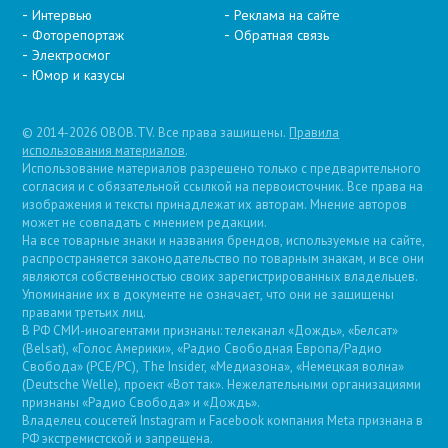
Интервью
Реклама на сайте
Фоторепортаж
Обратная связь
Электросмог
Юмор и казусы
© 2014-2026 OBOB.TV. Все права защищены.
Правила
использования материалов
.
Использование материалов разрешено только с предварительного
согласия и с обязательной ссылкой на первоисточник. Все права на
изображения и тексты принадлежат их авторам. Мнение авторов
может не совпадать с мнением редакции.
На все товарные знаки и названия брендов, используемые на сайте,
распространяется законодательство по товарным знакам, и все они
являются собственностью своих зарегистрированных владельцев.
Упоминание их в документе не означает, что они не защищены
правами третьих лиц.
В РФ СМИ-иноагентами признаны: телеканал «Дождь», «Белсат»
(Belsat), «Голос Америки», «Радио Свободная Европа/Радио
Свобода» (PCE/PC), The Insider, «Медиазона», «Немецкая волна»
(Deutsche Welle), проект «Вот так». Нежелательными организациями
признаны «Радио Свобода» и «Дождь».
Владелец соцсетей Instagram и Facebook компания Metа признана в
РФ экстремистской и запрещена.