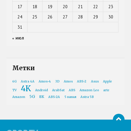
17
18
19
20
21
22
23
24
25
26
27
28
29
30
31
« ИЮЛ
Метки
6G
Astra 4A
Amos-4
3D
Amos
ABS-2
Asus
Apple
4K
TV
Android
ArabSat
ABS
Amazon Leo
arte
5G
8K
Amazon
ABS-2A
5 канал
Astra 5B