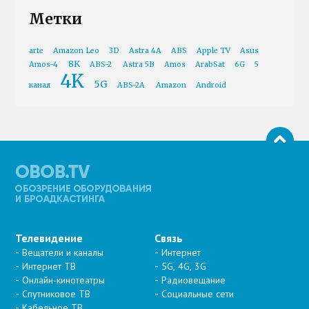
Метки
arte
Amazon Leo
3D
Astra 4A
ABS
Apple TV
Asus
8K
Amos-4
ABS-2
Astra 5B
Amos
ArabSat
6G
5
4K
5G
канал
ABS-2A
Amazon
Android
Телевидение
Связь
Вещатели и каналы
Интернет
Интернет ТВ
5G, 4G, 3G
Онлайн-кинотеатры
Радиовещание
Спутниковое ТВ
Социальные сети
Кабельное ТВ