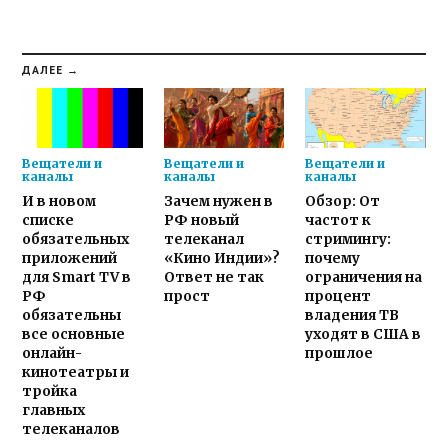
ДАЛЕЕ →
Вещатели и
Вещатели и
Вещатели и
каналы
каналы
каналы
И в новом
Зачем нужен в
Обзор: От
списке
РФ новый
частот к
обязательных
телеканал
стримингу:
приложений
«Кино Индии»?
почему
для Smart TV в
Ответ не так
ограничения на
РФ
прост
процент
обязательны
владения ТВ
все основные
уходят в США в
онлайн-
прошлое
кинотеатры и
тройка
главных
телеканалов