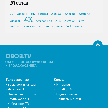
Метки
8K
3D
Amos-4
5 канал
ABS-2A
Android
Apple TV
4K
Amazon
Amazon Leo
ABS
Astra 4A
arte
5G
ArabSat
Astra 5B
6G
Amos
Asus
ABS-2
Телевидение
Связь
Вещатели и каналы
Интернет
Интернет ТВ
5G, 4G, 3G
Онлайн-кинотеатры
Радиовещание
Спутниковое ТВ
Социальные сети
Кабельное ТВ