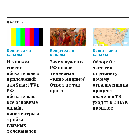
ДАЛЕЕ →
Вещатели и
Вещатели и
Вещатели и
каналы
каналы
каналы
И в новом
Зачем нужен в
Обзор: От
списке
РФ новый
частот к
обязательных
телеканал
стримингу:
приложений
«Кино Индии»?
почему
для Smart TV в
Ответ не так
ограничения на
РФ
прост
процент
обязательны
владения ТВ
все основные
уходят в США в
онлайн-
прошлое
кинотеатры и
тройка
главных
телеканалов