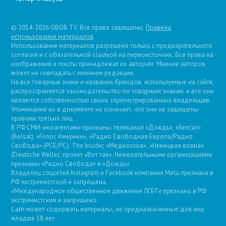
© 2014-2026 OBOB.TV. Все права защищены.
Правила
использования материалов
.
Использование материалов разрешено только с предварительного
согласия и с обязательной ссылкой на первоисточник. Все права на
изображения и тексты принадлежат их авторам. Мнение авторов
может не совпадать с мнением редакции.
На все товарные знаки и названия брендов, используемые на сайте,
распространяется законодательство по товарным знакам, и все они
являются собственностью своих зарегистрированных владельцев.
Упоминание их в документе не означает, что они не защищены
правами третьих лиц.
В РФ СМИ-иноагентами признаны: телеканал «Дождь», «Белсат»
(Belsat), «Голос Америки», «Радио Свободная Европа/Радио
Свобода» (PCE/PC), The Insider, «Медиазона», «Немецкая волна»
(Deutsche Welle), проект «Вот так». Нежелательными организациями
признаны «Радио Свобода» и «Дождь».
Владелец соцсетей Instagram и Facebook компания Metа признана в
РФ экстремистской и запрещена.
«Международное общественное движение ЛГБТ» признано в РФ
экстремистским и запрещено.
Сайт может содержать материалы, не предназначенные для лиц
младше 18 лет.