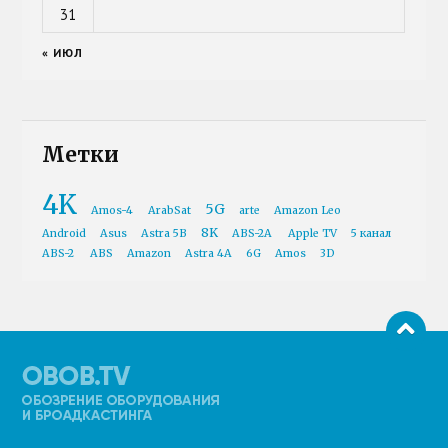
31
« ИЮЛ
Метки
4K
5G
Amos-4
ArabSat
arte
Amazon Leo
8K
Android
Asus
Astra 5B
ABS-2A
Apple TV
5 канал
ABS-2
ABS
Amazon
Astra 4A
6G
Amos
3D