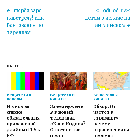
Вперёд заре
«HodHod TV»:
навстречу! или
детям о исламе на
Вангование по
английском
тарелкам
ДАЛЕЕ →
Вещатели и
Вещатели и
Вещатели и
каналы
каналы
каналы
И в новом
Зачем нужен в
Обзор: От
списке
РФ новый
частот к
обязательных
телеканал
стримингу:
приложений
«Кино Индии»?
почему
для Smart TV в
Ответ не так
ограничения на
РФ
прост
процент