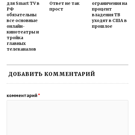
для Smart TV в
Ответ не так
ограничения на
РФ
прост
процент
обязательны
владения ТВ
все основные
уходят в США в
онлайн-
прошлое
кинотеатры и
тройка
главных
телеканалов
ДОБАВИТЬ КОММЕНТАРИЙ
комментарий
*