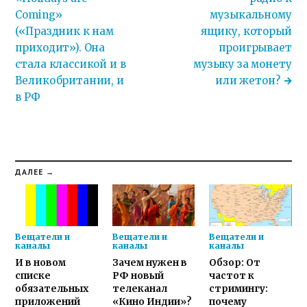
Coming»
музыкальному
(«Праздник к нам
ящику, который
приходит»). Она
проигрывает
стала классикой и в
музыку за монету
Великобритании, и
или жетон?
в РФ
ДАЛЕЕ →
Вещатели и
Вещатели и
Вещатели и
каналы
каналы
каналы
И в новом
Зачем нужен в
Обзор: От
списке
РФ новый
частот к
обязательных
телеканал
стримингу:
приложений
«Кино Индии»?
почему