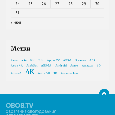
24
25
26
27
28
29
30
31
« ИЮЛ
Метки
5G
8K
Asus
arte
Apple TV
ABS-2
5 канал
ABS
Astra 4A
ArabSat
ABS-2A
Android
Amos
Amazon
6G
4K
Amos-4
Astra 5B
3D
Amazon Leo