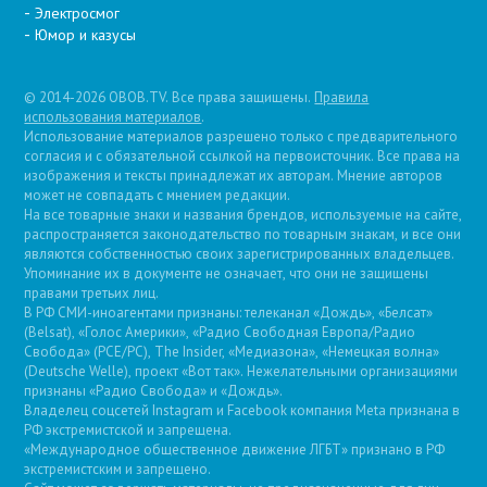
Электросмог
Юмор и казусы
© 2014-2026 OBOB.TV. Все права защищены.
Правила
использования материалов
.
Использование материалов разрешено только с предварительного
согласия и с обязательной ссылкой на первоисточник. Все права на
изображения и тексты принадлежат их авторам. Мнение авторов
может не совпадать с мнением редакции.
На все товарные знаки и названия брендов, используемые на сайте,
распространяется законодательство по товарным знакам, и все они
являются собственностью своих зарегистрированных владельцев.
Упоминание их в документе не означает, что они не защищены
правами третьих лиц.
В РФ СМИ-иноагентами признаны: телеканал «Дождь», «Белсат»
(Belsat), «Голос Америки», «Радио Свободная Европа/Радио
Свобода» (PCE/PC), The Insider, «Медиазона», «Немецкая волна»
(Deutsche Welle), проект «Вот так». Нежелательными организациями
признаны «Радио Свобода» и «Дождь».
Владелец соцсетей Instagram и Facebook компания Metа признана в
РФ экстремистской и запрещена.
«Международное общественное движение ЛГБТ» признано в РФ
экстремистским и запрещено.