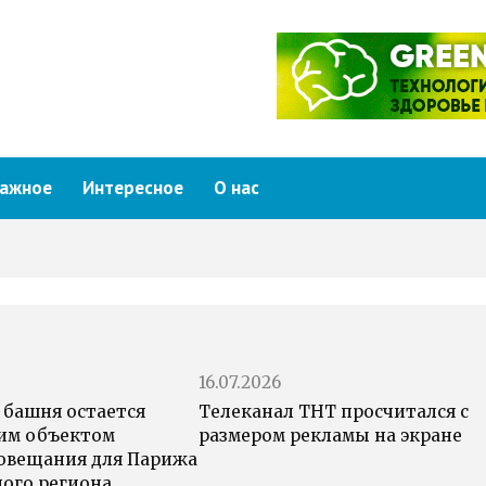
ажное
Интересное
О нас
16.07.2026
 башня остается
Телеканал ТНТ просчитался с
им объектом
размером рекламы на экране
овещания для Парижа
ного региона