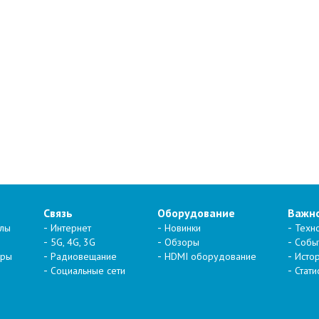
Связь
Оборудование
Важн
алы
Интернет
Новинки
Техн
5G, 4G, 3G
Обзоры
Собы
тры
Радиовещание
HDMI оборудование
Исто
Социальные сети
Стати