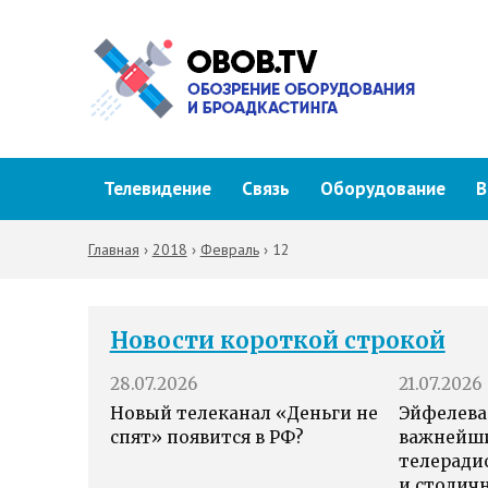
Телевидение
Связь
Оборудование
В
Главная
›
2018
›
Февраль
›
12
Новости короткой строкой
28.07.2026
21.07.2026
Новый телеканал «Деньги не
Эйфелева
спят» появится в РФ?
важнейш
телеради
и столич