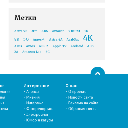
Метки
Astra 5B
arte
ABS
Amazon
5 канал
3D
4K
5G
8K
Amos-4
Astra 4A
ArabSat
Asus
Amos
ABS-2
Apple TV
Android
ABS-
2A
Amazon Leo
6G
ое
Интересное
О нас
ологии
Анонсы
О проекте
тия
Мнения
Новости сайта
рия
Интервью
Реклама на сайте
стика
Фоторепортаж
Обратная связь
Электросмог
Юмор и казусы