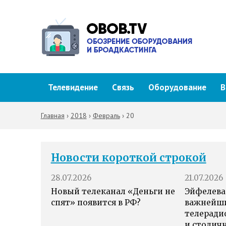
Телевидение
Связь
Оборудование
В
Главная
›
2018
›
Февраль
›
20
Новости короткой строкой
28.07.2026
21.07.2026
Новый телеканал «Деньги не
Эйфелева
спят» появится в РФ?
важнейш
телеради
и столич