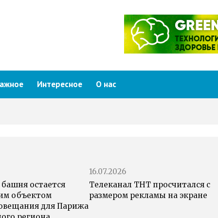
ажное
Интересное
О нас
16.07.2026
 башня остается
Телеканал ТНТ просчитался с
им объектом
размером рекламы на экране
овещания для Парижа
ного региона