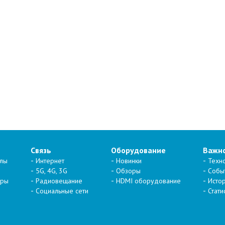
Связь
Оборудование
Важн
алы
Интернет
Новинки
Техн
5G, 4G, 3G
Обзоры
Собы
тры
Радиовещание
HDMI оборудование
Исто
Социальные сети
Стати