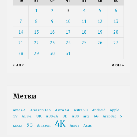
ПН
ВТ
СР
ЧТ
ПТ
СБ
ВС
1
2
3
4
5
6
7
8
9
10
11
12
13
14
15
16
17
18
19
20
21
22
23
24
25
26
27
28
29
30
31
« АПР
ИЮН »
Метки
Amos-4
Amazon Leo
Astra 4A
Astra 5B
Android
Apple
8K
TV
ABS-2
ABS-2A
3D
ABS
arte
6G
ArabSat
5
4K
5G
канал
Amazon
Amos
Asus