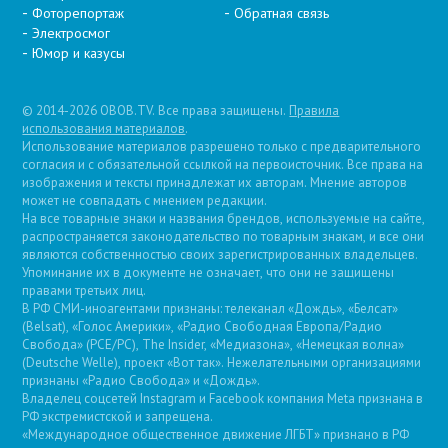
Фоторепортаж
Обратная связь
Электросмог
Юмор и казусы
© 2014-2026 OBOB.TV. Все права защищены.
Правила
использования материалов
.
Использование материалов разрешено только с предварительного
согласия и с обязательной ссылкой на первоисточник. Все права на
изображения и тексты принадлежат их авторам. Мнение авторов
может не совпадать с мнением редакции.
На все товарные знаки и названия брендов, используемые на сайте,
распространяется законодательство по товарным знакам, и все они
являются собственностью своих зарегистрированных владельцев.
Упоминание их в документе не означает, что они не защищены
правами третьих лиц.
В РФ СМИ-иноагентами признаны: телеканал «Дождь», «Белсат»
(Belsat), «Голос Америки», «Радио Свободная Европа/Радио
Свобода» (PCE/PC), The Insider, «Медиазона», «Немецкая волна»
(Deutsche Welle), проект «Вот так». Нежелательными организациями
признаны «Радио Свобода» и «Дождь».
Владелец соцсетей Instagram и Facebook компания Metа признана в
РФ экстремистской и запрещена.
«Международное общественное движение ЛГБТ» признано в РФ