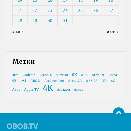
14
15
16
17
18
19
20
21
22
23
24
25
26
27
28
29
30
31
« АПР
ИЮН »
Метки
8K
arte
Android
Amos-4
5 канал
ABS
ArabSat
Astra
5G
5B
ABS-2
Amazon Leo
Astra 4A
ABS-2A
3D
6G
4K
Asus
Apple TV
Amazon
Amos