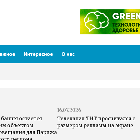
ажное
Интересное
О нас
16.07.2026
 башня остается
Телеканал ТНТ просчитался с
им объектом
размером рекламы на экране
овещания для Парижа
ного региона