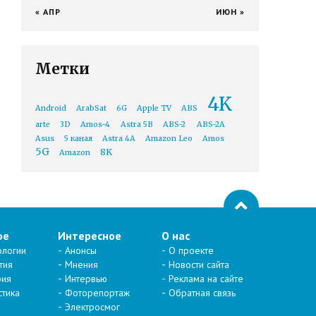
« АПР
ИЮН »
Метки
4K
Android
ArabSat
6G
Apple TV
ABS
arte
3D
Amos-4
Astra 5B
ABS-2
ABS-2A
Asus
5 канал
Astra 4A
Amazon Leo
Amos
5G
8K
Amazon
ое
Интересное
О нас
ологии
Анонсы
О проекте
тия
Мнения
Новости сайта
рия
Интервью
Реклама на сайте
стика
Фоторепортаж
Обратная связь
Электросмог