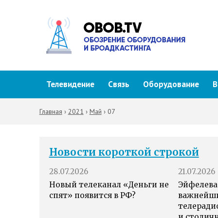
Телевидение
Связь
Оборудование
В
Главная
›
2021
›
Май
›
07
Новости короткой строкой
28.07.2026
21.07.2026
Новый телеканал «Деньги не
Эйфелева
спят» появится в РФ?
важнейш
телеради
и столич