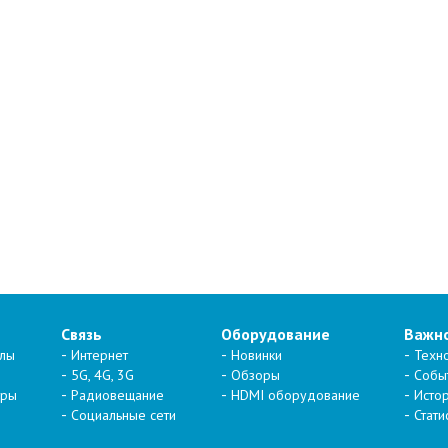
Связь
Оборудование
Важн
алы
Интернет
Новинки
Техн
5G, 4G, 3G
Обзоры
Собы
тры
Радиовещание
HDMI оборудование
Исто
Социальные сети
Стати