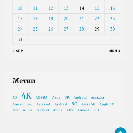
10
11
12
13
14
15
16
17
18
19
20
21
22
23
24
25
26
27
28
29
30
31
« АПР
ИЮН »
Метки
4K
8K
3D
ABS-2A
Asus
Android
Amazon
5G
Amazon Leo
Astra 4A
ArabSat
Astra 5B
Apple TV
arte
ABS-2
5 канал
Amos
ABS
Amos-4
6G