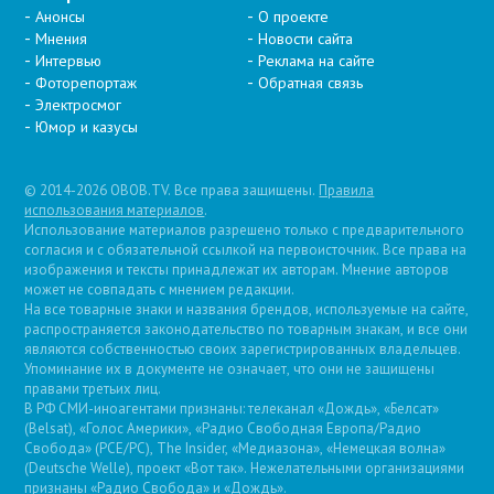
Анонсы
О проекте
Мнения
Новости сайта
Интервью
Реклама на сайте
Фоторепортаж
Обратная связь
Электросмог
Юмор и казусы
© 2014-2026 OBOB.TV. Все права защищены.
Правила
использования материалов
.
Использование материалов разрешено только с предварительного
согласия и с обязательной ссылкой на первоисточник. Все права на
изображения и тексты принадлежат их авторам. Мнение авторов
может не совпадать с мнением редакции.
На все товарные знаки и названия брендов, используемые на сайте,
распространяется законодательство по товарным знакам, и все они
являются собственностью своих зарегистрированных владельцев.
Упоминание их в документе не означает, что они не защищены
правами третьих лиц.
В РФ СМИ-иноагентами признаны: телеканал «Дождь», «Белсат»
(Belsat), «Голос Америки», «Радио Свободная Европа/Радио
Свобода» (PCE/PC), The Insider, «Медиазона», «Немецкая волна»
(Deutsche Welle), проект «Вот так». Нежелательными организациями
признаны «Радио Свобода» и «Дождь».