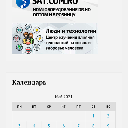
Календарь
Май 2021
ПН
ВТ
СР
ЧТ
ПТ
СБ
ВС
1
2
3
4
5
6
7
8
9