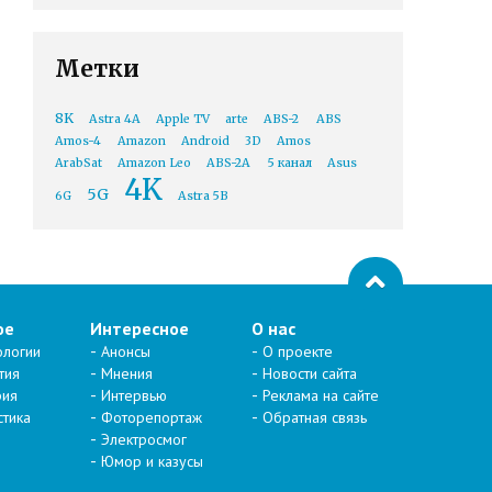
Метки
8K
Astra 4A
Apple TV
arte
ABS-2
ABS
Amos-4
Amazon
Android
3D
Amos
ArabSat
Amazon Leo
ABS-2A
5 канал
Asus
4K
5G
6G
Astra 5B
ое
Интересное
О нас
ологии
Анонсы
О проекте
тия
Мнения
Новости сайта
рия
Интервью
Реклама на сайте
стика
Фоторепортаж
Обратная связь
Электросмог
Юмор и казусы