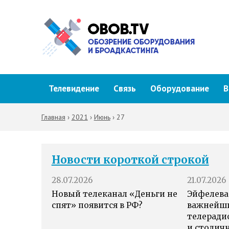
Телевидение
Связь
Оборудование
В
Главная
›
2021
›
Июнь
›
27
Новости короткой строкой
28.07.2026
21.07.2026
Новый телеканал «Деньги не
Эйфелева
спят» появится в РФ?
важнейш
телеради
и столич