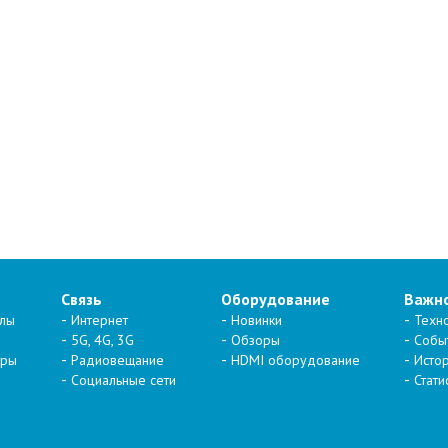
Связь
Оборудование
Важн
алы
Интернет
Новинки
Техн
5G, 4G, 3G
Обзоры
Собы
тры
Радиовещание
HDMI оборудование
Исто
Социальные сети
Стати