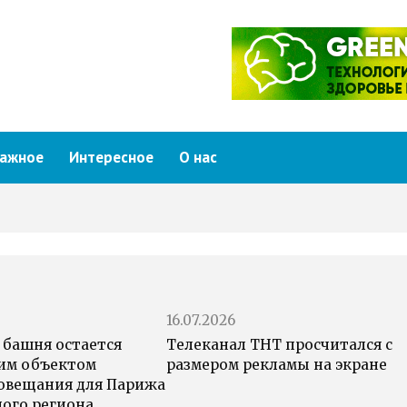
ажное
Интересное
О нас
16.07.2026
 башня остается
Телеканал ТНТ просчитался с
им объектом
размером рекламы на экране
овещания для Парижа
ного региона