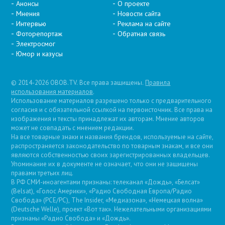
Анонсы
О проекте
Мнения
Новости сайта
Интервью
Реклама на сайте
Фоторепортаж
Обратная связь
Электросмог
Юмор и казусы
© 2014-2026 OBOB.TV. Все права защищены.
Правила
использования материалов
.
Использование материалов разрешено только с предварительного
согласия и с обязательной ссылкой на первоисточник. Все права на
изображения и тексты принадлежат их авторам. Мнение авторов
может не совпадать с мнением редакции.
На все товарные знаки и названия брендов, используемые на сайте,
распространяется законодательство по товарным знакам, и все они
являются собственностью своих зарегистрированных владельцев.
Упоминание их в документе не означает, что они не защищены
правами третьих лиц.
В РФ СМИ-иноагентами признаны: телеканал «Дождь», «Белсат»
(Belsat), «Голос Америки», «Радио Свободная Европа/Радио
Свобода» (PCE/PC), The Insider, «Медиазона», «Немецкая волна»
(Deutsche Welle), проект «Вот так». Нежелательными организациями
признаны «Радио Свобода» и «Дождь».