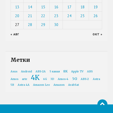
13
14
15
16
17
18
19
20
21
22
23
24
25
26
27
28
29
30
« АВГ
ОКТ »
Метки
8K
Asus
Android
ABS-2A
5 канал
Apple TV
ABS
4K
5G
Amos
arte
6G
3D
Amos-4
ABS-2
Astra
5B
Astra 4A
Amazon Leo
Amazon
ArabSat