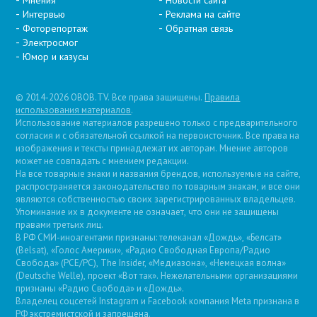
Мнения
Новости сайта
Интервью
Реклама на сайте
Фоторепортаж
Обратная связь
Электросмог
Юмор и казусы
© 2014-2026 OBOB.TV. Все права защищены.
Правила
использования материалов
.
Использование материалов разрешено только с предварительного
согласия и с обязательной ссылкой на первоисточник. Все права на
изображения и тексты принадлежат их авторам. Мнение авторов
может не совпадать с мнением редакции.
На все товарные знаки и названия брендов, используемые на сайте,
распространяется законодательство по товарным знакам, и все они
являются собственностью своих зарегистрированных владельцев.
Упоминание их в документе не означает, что они не защищены
правами третьих лиц.
В РФ СМИ-иноагентами признаны: телеканал «Дождь», «Белсат»
(Belsat), «Голос Америки», «Радио Свободная Европа/Радио
Свобода» (PCE/PC), The Insider, «Медиазона», «Немецкая волна»
(Deutsche Welle), проект «Вот так». Нежелательными организациями
признаны «Радио Свобода» и «Дождь».
Владелец соцсетей Instagram и Facebook компания Metа признана в
РФ экстремистской и запрещена.