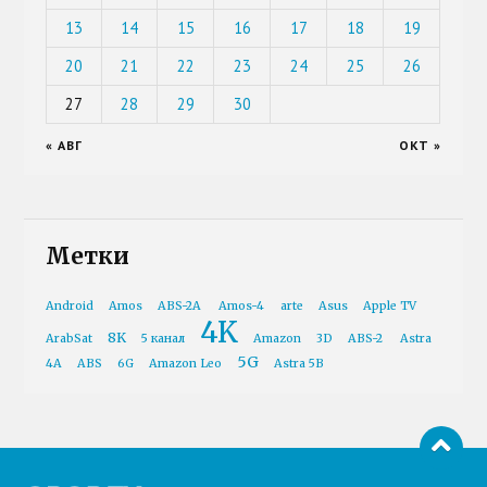
13
14
15
16
17
18
19
20
21
22
23
24
25
26
27
28
29
30
« АВГ
ОКТ »
Метки
Android
Amos
ABS-2A
Amos-4
arte
Asus
Apple TV
4K
8K
ArabSat
5 канал
Amazon
3D
ABS-2
Astra
5G
4A
ABS
6G
Amazon Leo
Astra 5B