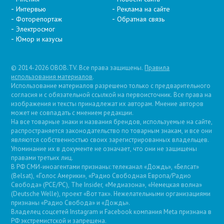
Интервью
Реклама на сайте
Фоторепортаж
Обратная связь
Электросмог
Юмор и казусы
© 2014-2026 OBOB.TV. Все права защищены.
Правила
использования материалов
.
Использование материалов разрешено только с предварительного
согласия и с обязательной ссылкой на первоисточник. Все права на
изображения и тексты принадлежат их авторам. Мнение авторов
может не совпадать с мнением редакции.
На все товарные знаки и названия брендов, используемые на сайте,
распространяется законодательство по товарным знакам, и все они
являются собственностью своих зарегистрированных владельцев.
Упоминание их в документе не означает, что они не защищены
правами третьих лиц.
В РФ СМИ-иноагентами признаны: телеканал «Дождь», «Белсат»
(Belsat), «Голос Америки», «Радио Свободная Европа/Радио
Свобода» (PCE/PC), The Insider, «Медиазона», «Немецкая волна»
(Deutsche Welle), проект «Вот так». Нежелательными организациями
признаны «Радио Свобода» и «Дождь».
Владелец соцсетей Instagram и Facebook компания Metа признана в
РФ экстремистской и запрещена.