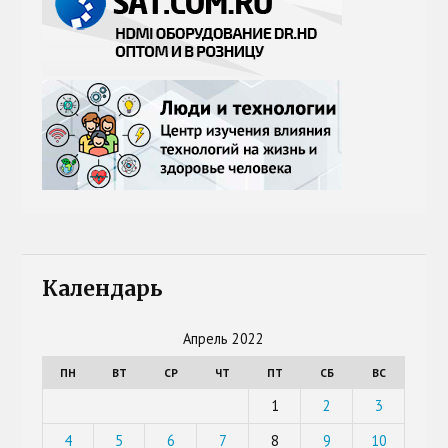
Календарь
Апрель 2022
ПН
ВТ
СР
ЧТ
ПТ
СБ
ВС
1
2
3
4
5
6
7
8
9
10