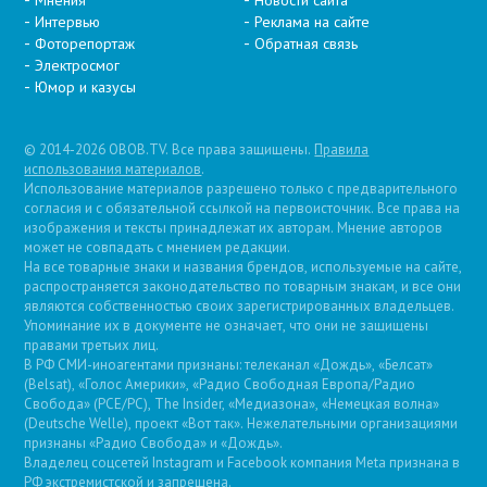
Мнения
Новости сайта
Интервью
Реклама на сайте
Фоторепортаж
Обратная связь
Электросмог
Юмор и казусы
© 2014-2026 OBOB.TV. Все права защищены.
Правила
использования материалов
.
Использование материалов разрешено только с предварительного
согласия и с обязательной ссылкой на первоисточник. Все права на
изображения и тексты принадлежат их авторам. Мнение авторов
может не совпадать с мнением редакции.
На все товарные знаки и названия брендов, используемые на сайте,
распространяется законодательство по товарным знакам, и все они
являются собственностью своих зарегистрированных владельцев.
Упоминание их в документе не означает, что они не защищены
правами третьих лиц.
В РФ СМИ-иноагентами признаны: телеканал «Дождь», «Белсат»
(Belsat), «Голос Америки», «Радио Свободная Европа/Радио
Свобода» (PCE/PC), The Insider, «Медиазона», «Немецкая волна»
(Deutsche Welle), проект «Вот так». Нежелательными организациями
признаны «Радио Свобода» и «Дождь».
Владелец соцсетей Instagram и Facebook компания Metа признана в
РФ экстремистской и запрещена.