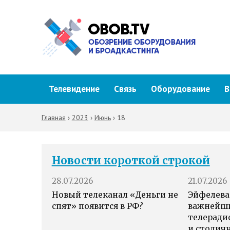
Телевидение
Связь
Оборудование
В
Главная
›
2023
›
Июнь
›
18
Новости короткой строкой
28.07.2026
21.07.2026
Новый телеканал «Деньги не
Эйфелева
спят» появится в РФ?
важнейш
телеради
и столич