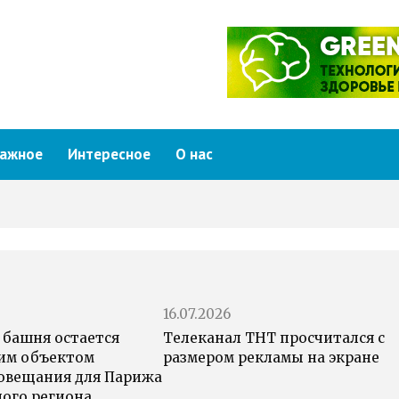
ажное
Интересное
О нас
16.07.2026
 башня остается
Телеканал ТНТ просчитался с
им объектом
размером рекламы на экране
овещания для Парижа
ного региона