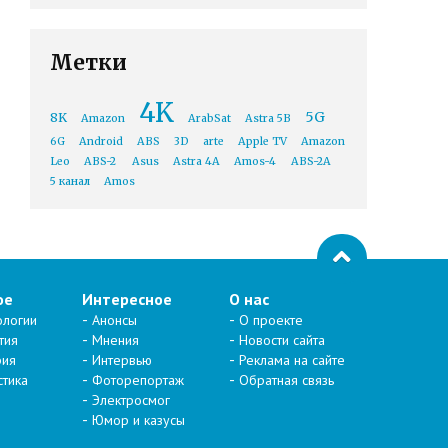
Метки
4K
5G
8K
Amazon
ArabSat
Astra 5B
6G
Android
ABS
3D
arte
Apple TV
Amazon
Leo
ABS-2
Asus
Astra 4A
Amos-4
ABS-2A
5 канал
Amos
ое
Интересное
О нас
ологии
Анонсы
О проекте
тия
Мнения
Новости сайта
рия
Интервью
Реклама на сайте
стика
Фоторепортаж
Обратная связь
Электросмог
Юмор и казусы