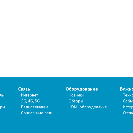
Связь
Оборудование
Важн
алы
Интернет
Новинки
Техн
5G, 4G, 3G
Обзоры
Собы
тры
Радиовещание
HDMI оборудование
Исто
Социальные сети
Стати