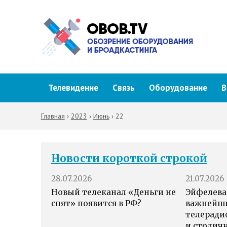
Телевидение
Связь
Оборудование
В
Главная
›
2023
›
Июнь
›
22
Новости короткой строкой
28.07.2026
21.07.2026
Новый телеканал «Деньги не
Эйфелева
спят» появится в РФ?
важнейш
телеради
и столич