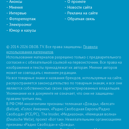
Анонсы
О проекте
Мнения
Новости сайта
Интервью
Реклама на сайте
Фоторепортаж
Обратная связь
Электросмог
Юмор и казусы
© 2014-2026 OBOB.TV. Все права защищены.
Правила
использования материалов
.
Использование материалов разрешено только с предварительного
согласия и с обязательной ссылкой на первоисточник. Все права на
изображения и тексты принадлежат их авторам. Мнение авторов
может не совпадать с мнением редакции.
На все товарные знаки и названия брендов, используемые на сайте,
распространяется законодательство по товарным знакам, и все они
являются собственностью своих зарегистрированных владельцев.
Упоминание их в документе не означает, что они не защищены
правами третьих лиц.
В РФ СМИ-иноагентами признаны: телеканал «Дождь», «Белсат»
(Belsat), «Голос Америки», «Радио Свободная Европа/Радио
Свобода» (PCE/PC), The Insider, «Медиазона», «Немецкая волна»
(Deutsche Welle), проект «Вот так». Нежелательными организациями
признаны «Радио Свобода» и «Дождь».