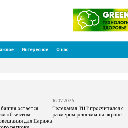
ажное
Интересное
О нас
16.07.2026
 башня остается
Телеканал ТНТ просчитался с
им объектом
размером рекламы на экране
овещания для Парижа
ного региона