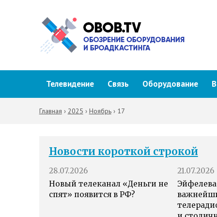
Телевидение
Связь
Оборудование
В
Главная
›
2025
›
Ноябрь
›
17
Новости короткой строкой
28.07.2026
21.07.2026
Новый телеканал «Деньги не
Эйфелева
спят» появится в РФ?
важнейш
телеради
и столич