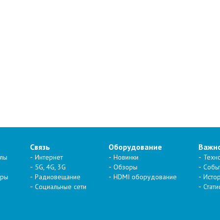
Связь
Оборудование
Важн
алы
Интернет
Новинки
Техн
5G, 4G, 3G
Обзоры
Собы
тры
Радиовещание
HDMI оборудование
Исто
Социальные сети
Стати