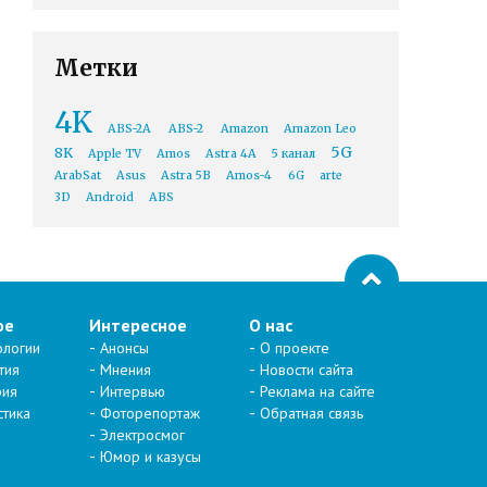
Метки
4K
ABS-2A
ABS-2
Amazon
Amazon Leo
5G
8K
Apple TV
Amos
Astra 4A
5 канал
ArabSat
Asus
Astra 5B
Amos-4
6G
arte
3D
Android
ABS
ое
Интересное
О нас
ологии
Анонсы
О проекте
тия
Мнения
Новости сайта
рия
Интервью
Реклама на сайте
стика
Фоторепортаж
Обратная связь
Электросмог
Юмор и казусы