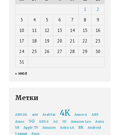
1
2
3
4
5
6
7
8
9
10
11
12
13
14
15
16
17
18
19
20
21
22
23
24
25
26
27
28
29
30
31
« ИЮЛ
Метки
4K
ABS-2A
arte
ArabSat
Amos-4
ABS
5G
Amos
ABS-2
6G
3D
Amazon Leo
Astra
8K
5B
Apple TV
Amazon
Astra 4A
Android
5 канал
Asus